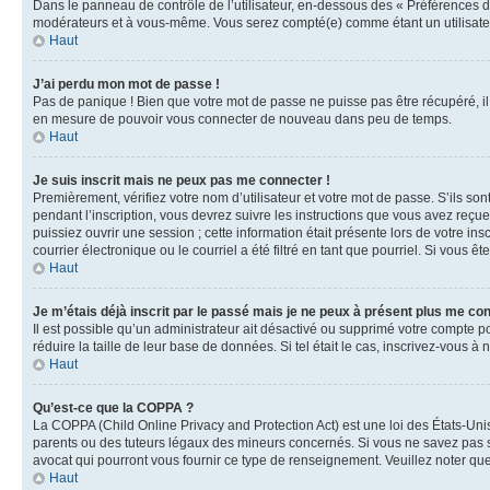
Dans le panneau de contrôle de l’utilisateur, en-dessous des « Préférences d
modérateurs et à vous-même. Vous serez compté(e) comme étant un utilisateu
Haut
J’ai perdu mon mot de passe !
Pas de panique ! Bien que votre mot de passe ne puisse pas être récupéré, il 
en mesure de pouvoir vous connecter de nouveau dans peu de temps.
Haut
Je suis inscrit mais ne peux pas me connecter !
Premièrement, vérifiez votre nom d’utilisateur et votre mot de passe. S’ils so
pendant l’inscription, vous devrez suivre les instructions que vous avez reçu
puissiez ouvrir une session ; cette information était présente lors de votre i
courrier électronique ou le courriel a été filtré en tant que pourriel. Si vous 
Haut
Je m’étais déjà inscrit par le passé mais je ne peux à présent plus me co
Il est possible qu’un administrateur ait désactivé ou supprimé votre compte 
réduire la taille de leur base de données. Si tel était le cas, inscrivez-vous 
Haut
Qu’est-ce que la COPPA ?
La COPPA (Child Online Privacy and Protection Act) est une loi des États-Un
parents ou des tuteurs légaux des mineurs concernés. Si vous ne savez pas si
avocat qui pourront vous fournir ce type de renseignement. Veuillez noter que
Haut