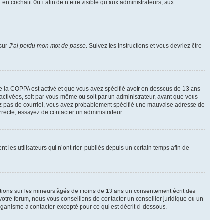
on en cochant
Oui
afin de n’être visible qu’aux administrateurs, aux
 sur
J’ai perdu mon mot de passe
. Suivez les instructions et vous devriez être
t de la COPPA est activé et que vous avez spécifié avoir en dessous de 13 ans
 activées, soit par vous-même ou soit par un administrateur, avant que vous
ecevez pas de courriel, vous avez probablement spécifié une mauvaise adresse de
correcte, essayez de contacter un administrateur.
les utilisateurs qui n’ont rien publiés depuis un certain temps afin de
mations sur les mineurs âgés de moins de 13 ans un consentement écrit des
otre forum, nous vous conseillons de contacter un conseiller juridique ou un
ganisme à contacter, excepté pour ce qui est décrit ci-dessous.