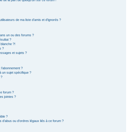
ilisateurs de ma liste d’amis et d’ignorés ?
dans un ou des forums ?
sultat ?
 blanche ?!
s ?
ssages et sujets ?
et l’abonnement ?
 un sujet spécifique ?
 ?
ce forum ?
s jointes ?
ible ?
 d’abus ou d’ordres légaux liés à ce forum ?