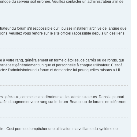
horloge du serveur soit erronée. Veuillez contacter un administrateur afin de
ateur du forum s’il est possible qu’il puisse installer l’archive de langue que
ns, veuillez vous rendre sur le site officiel (accessible depuis un des liens
e à votre rang, généralement en forme d’étoiles, de carrés ou de ronds, qui
tar et est généralement unique et personnelle à chaque utilisateur. C’est à
actez l’administrateur du forum et demandez-lui pour quelles raisons a t-il
eurs spéciaux, comme les modérateurs et les administrateurs. Dans la plupart
 afin d’augmenter votre rang sur le forum. Beaucoup de forums ne toléreront
mulaire. Ceci permet d’empêcher une utilisation malveillante du système de