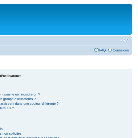
FAQ
Connexion
d’utilisateurs
nt puis-je en rejoindre un ?
 groupe d’utilisateurs ?
paraissent dans une couleur différente ?
défaut » ?
s !
non sollicités !
ble de la part de quelqu’un sur ce forum !