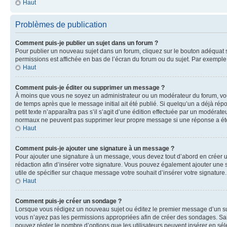
Haut
Problèmes de publication
Comment puis-je publier un sujet dans un forum ?
Pour publier un nouveau sujet dans un forum, cliquez sur le bouton adéquat si
permissions est affichée en bas de l’écran du forum ou du sujet. Par exempl
Haut
Comment puis-je éditer ou supprimer un message ?
À moins que vous ne soyez un administrateur ou un modérateur du forum, vo
de temps après que le message initial ait été publié. Si quelqu’un a déjà ré
petit texte n’apparaîtra pas s’il s’agit d’une édition effectuée par un modérateu
normaux ne peuvent pas supprimer leur propre message si une réponse a ét
Haut
Comment puis-je ajouter une signature à un message ?
Pour ajouter une signature à un message, vous devez tout d’abord en créer un
rédaction afin d’insérer votre signature. Vous pouvez également ajouter une s
utile de spécifier sur chaque message votre souhait d’insérer votre signature.
Haut
Comment puis-je créer un sondage ?
Lorsque vous rédigez un nouveau sujet ou éditez le premier message d’un sujet
vous n’ayez pas les permissions appropriées afin de créer des sondages. Sai
pouvez régler le nombre d’options que les utilisateurs peuvent insérer en séle