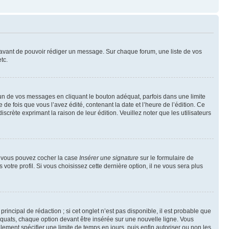
t avant de pouvoir rédiger un message. Sur chaque forum, une liste de vos
tc.
n de vos messages en cliquant le bouton adéquat, parfois dans une limite
 fois que vous l’avez édité, contenant la date et l’heure de l’édition. Ce
discrète exprimant la raison de leur édition. Veuillez noter que les utilisateurs
e, vous pouvez cocher la case
Insérer une signature
sur le formulaire de
tre profil. Si vous choisissez cette dernière option, il ne vous sera plus
ncipal de rédaction ; si cet onglet n’est pas disponible, il est probable que
quats, chaque option devant être insérée sur une nouvelle ligne. Vous
lement spécifier une limite de temps en jours, puis enfin autoriser ou non les