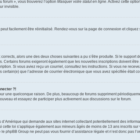
u forum », vous trouverez l’option
Masquer votre statut en ligne
. Activez cette opti
r invisible.
peut facilement être réinitialisé. Rendez-vous sur la page de connexion et cliquez
nt corrects, alors une des deux choses suivantes a pu s’être produite. Si le suppor
es. Certains forums exigeront également que les nouvelles inscriptions doivent être
nscription. Si vous aviez reçu un courriel, consultez les instructions. Si vous ne r
êtes certain(e) que l’adresse de courrier électronique que vous avez spécifiée était 
nnecter ?!
pour une quelconque raison. De plus, beaucoup de forums suppriment périodiquement 
à nouveau et essayez de participer plus activement aux discussions sur le forum.
is d’Amérique qui demande aux sites internet collectant potentiellement des infor
 cette loi s’applique également aux mineurs âgés de moins de 13 ans inscrits sur v
 le phpBB Group ne peut pas vous fournir d’assistance légale et n’est donc pas l’or