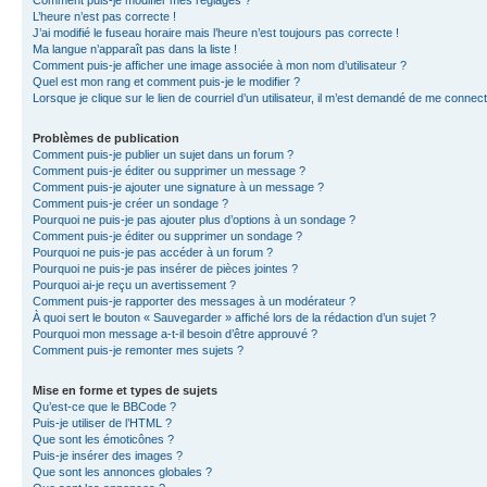
L’heure n’est pas correcte !
J’ai modifié le fuseau horaire mais l’heure n’est toujours pas correcte !
Ma langue n’apparaît pas dans la liste !
Comment puis-je afficher une image associée à mon nom d’utilisateur ?
Quel est mon rang et comment puis-je le modifier ?
Lorsque je clique sur le lien de courriel d’un utilisateur, il m’est demandé de me connec
Problèmes de publication
Comment puis-je publier un sujet dans un forum ?
Comment puis-je éditer ou supprimer un message ?
Comment puis-je ajouter une signature à un message ?
Comment puis-je créer un sondage ?
Pourquoi ne puis-je pas ajouter plus d’options à un sondage ?
Comment puis-je éditer ou supprimer un sondage ?
Pourquoi ne puis-je pas accéder à un forum ?
Pourquoi ne puis-je pas insérer de pièces jointes ?
Pourquoi ai-je reçu un avertissement ?
Comment puis-je rapporter des messages à un modérateur ?
À quoi sert le bouton « Sauvegarder » affiché lors de la rédaction d’un sujet ?
Pourquoi mon message a-t-il besoin d’être approuvé ?
Comment puis-je remonter mes sujets ?
Mise en forme et types de sujets
Qu’est-ce que le BBCode ?
Puis-je utiliser de l’HTML ?
Que sont les émoticônes ?
Puis-je insérer des images ?
Que sont les annonces globales ?