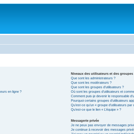
Niveaux des utilisateurs et des groupes 
Que sont les administrateurs ?
Que sont les modérateurs ?
Que sont les groupes d’utilisateurs ?
teurs en ligne ?
Où sont les groupes d’utilisateurs et comme
Comment puis-je devenir le responsable d’un
Pourquoi certains groupes d’utilisateurs ap
Qu’est-ce qu’un « groupe d’utilisateurs par 
Qu’est-ce que le lien « L’équipe » ?
Messagerie privée
Je ne peux pas envoyer de messages privé
Je continue à recevoir des messages privés 
J’ai reçu un pourriel ou un courriel indésira