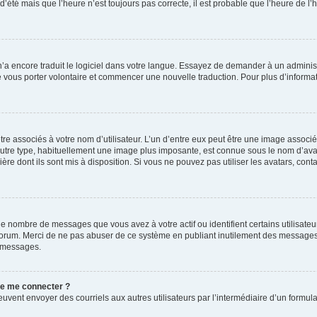
 d’été mais que l’heure n’est toujours pas correcte, il est probable que l’heure de l’
 n’a encore traduit le logiciel dans votre langue. Essayez de demander à un administr
e vous porter volontaire et commencer une nouvelle traduction. Pour plus d’informatio
re associés à votre nom d’utilisateur. L’un d’entre eux peut être une image associé
’autre type, habituellement une image plus imposante, est connue sous le nom d’ava
ère dont ils sont mis à disposition. Si vous ne pouvez pas utiliser les avatars, cont
le nombre de messages que vous avez à votre actif ou identifient certains utilisat
u forum. Merci de ne pas abuser de ce système en publiant inutilement des messages
e messages.
 de me connecter ?
its peuvent envoyer des courriels aux autres utilisateurs par l’intermédiaire d’un for