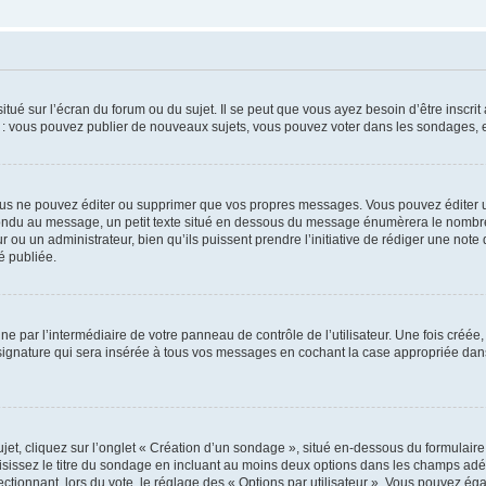
tué sur l’écran du forum ou du sujet. Il se peut que vous ayez besoin d’être inscri
e : vous pouvez publier de nouveaux sujets, vous pouvez voter dans les sondages, e
us ne pouvez éditer ou supprimer que vos propres messages. Vous pouvez éditer u
pondu au message, un petit texte situé en dessous du message énumèrera le nombre de
r ou un administrateur, bien qu’ils puissent prendre l’initiative de rédiger une note 
é publiée.
e par l’intermédiaire de votre panneau de contrôle de l’utilisateur. Une fois créé
ignature qui sera insérée à tous vos messages en cochant la case appropriée dans vo
, cliquez sur l’onglet « Création d’un sondage », situé en-dessous du formulaire pri
sissez le titre du sondage en incluant au moins deux options dans les champs adé
ctionnant, lors du vote, le réglage des « Options par utilisateur ». Vous pouvez éga