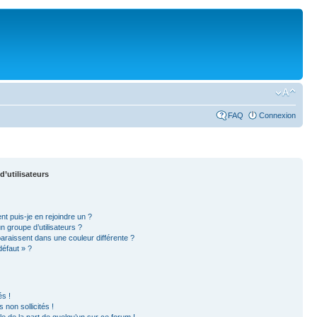
FAQ
Connexion
d’utilisateurs
nt puis-je en rejoindre un ?
 groupe d’utilisateurs ?
paraissent dans une couleur différente ?
défaut » ?
s !
non sollicités !
ble de la part de quelqu’un sur ce forum !