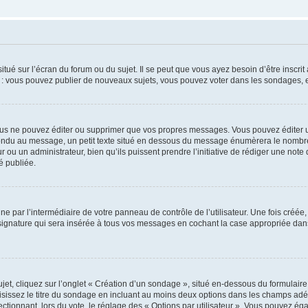
tué sur l’écran du forum ou du sujet. Il se peut que vous ayez besoin d’être inscri
e : vous pouvez publier de nouveaux sujets, vous pouvez voter dans les sondages, e
us ne pouvez éditer ou supprimer que vos propres messages. Vous pouvez éditer u
pondu au message, un petit texte situé en dessous du message énumèrera le nombre de
r ou un administrateur, bien qu’ils puissent prendre l’initiative de rédiger une note 
é publiée.
e par l’intermédiaire de votre panneau de contrôle de l’utilisateur. Une fois créé
ignature qui sera insérée à tous vos messages en cochant la case appropriée dans vo
, cliquez sur l’onglet « Création d’un sondage », situé en-dessous du formulaire pri
sissez le titre du sondage en incluant au moins deux options dans les champs adé
ctionnant, lors du vote, le réglage des « Options par utilisateur ». Vous pouvez éga