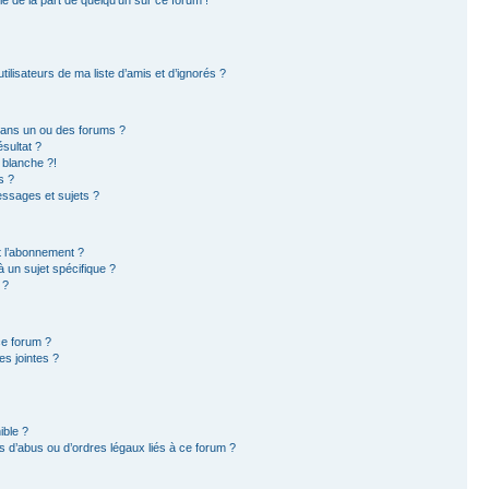
ilisateurs de ma liste d’amis et d’ignorés ?
dans un ou des forums ?
sultat ?
 blanche ?!
s ?
ssages et sujets ?
et l’abonnement ?
 un sujet spécifique ?
 ?
ce forum ?
s jointes ?
ible ?
 d’abus ou d’ordres légaux liés à ce forum ?