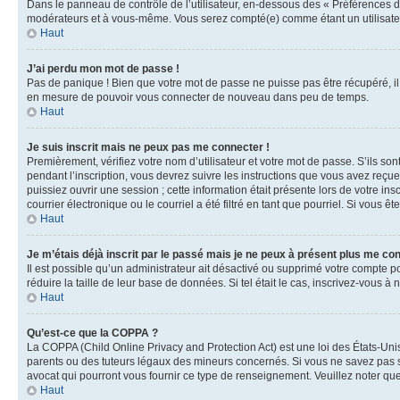
Dans le panneau de contrôle de l’utilisateur, en-dessous des « Préférences d
modérateurs et à vous-même. Vous serez compté(e) comme étant un utilisateu
Haut
J’ai perdu mon mot de passe !
Pas de panique ! Bien que votre mot de passe ne puisse pas être récupéré, il 
en mesure de pouvoir vous connecter de nouveau dans peu de temps.
Haut
Je suis inscrit mais ne peux pas me connecter !
Premièrement, vérifiez votre nom d’utilisateur et votre mot de passe. S’ils so
pendant l’inscription, vous devrez suivre les instructions que vous avez reçu
puissiez ouvrir une session ; cette information était présente lors de votre i
courrier électronique ou le courriel a été filtré en tant que pourriel. Si vous 
Haut
Je m’étais déjà inscrit par le passé mais je ne peux à présent plus me co
Il est possible qu’un administrateur ait désactivé ou supprimé votre compte 
réduire la taille de leur base de données. Si tel était le cas, inscrivez-vous 
Haut
Qu’est-ce que la COPPA ?
La COPPA (Child Online Privacy and Protection Act) est une loi des États-Un
parents ou des tuteurs légaux des mineurs concernés. Si vous ne savez pas si
avocat qui pourront vous fournir ce type de renseignement. Veuillez noter que
Haut