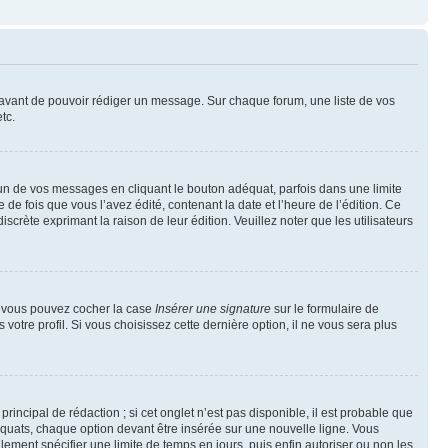
t avant de pouvoir rédiger un message. Sur chaque forum, une liste de vos
tc.
n de vos messages en cliquant le bouton adéquat, parfois dans une limite
 fois que vous l’avez édité, contenant la date et l’heure de l’édition. Ce
discrète exprimant la raison de leur édition. Veuillez noter que les utilisateurs
e, vous pouvez cocher la case
Insérer une signature
sur le formulaire de
tre profil. Si vous choisissez cette dernière option, il ne vous sera plus
ncipal de rédaction ; si cet onglet n’est pas disponible, il est probable que
quats, chaque option devant être insérée sur une nouvelle ligne. Vous
lement spécifier une limite de temps en jours, puis enfin autoriser ou non les