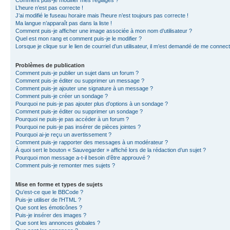
L’heure n’est pas correcte !
J’ai modifié le fuseau horaire mais l’heure n’est toujours pas correcte !
Ma langue n’apparaît pas dans la liste !
Comment puis-je afficher une image associée à mon nom d’utilisateur ?
Quel est mon rang et comment puis-je le modifier ?
Lorsque je clique sur le lien de courriel d’un utilisateur, il m’est demandé de me connec
Problèmes de publication
Comment puis-je publier un sujet dans un forum ?
Comment puis-je éditer ou supprimer un message ?
Comment puis-je ajouter une signature à un message ?
Comment puis-je créer un sondage ?
Pourquoi ne puis-je pas ajouter plus d’options à un sondage ?
Comment puis-je éditer ou supprimer un sondage ?
Pourquoi ne puis-je pas accéder à un forum ?
Pourquoi ne puis-je pas insérer de pièces jointes ?
Pourquoi ai-je reçu un avertissement ?
Comment puis-je rapporter des messages à un modérateur ?
À quoi sert le bouton « Sauvegarder » affiché lors de la rédaction d’un sujet ?
Pourquoi mon message a-t-il besoin d’être approuvé ?
Comment puis-je remonter mes sujets ?
Mise en forme et types de sujets
Qu’est-ce que le BBCode ?
Puis-je utiliser de l’HTML ?
Que sont les émoticônes ?
Puis-je insérer des images ?
Que sont les annonces globales ?