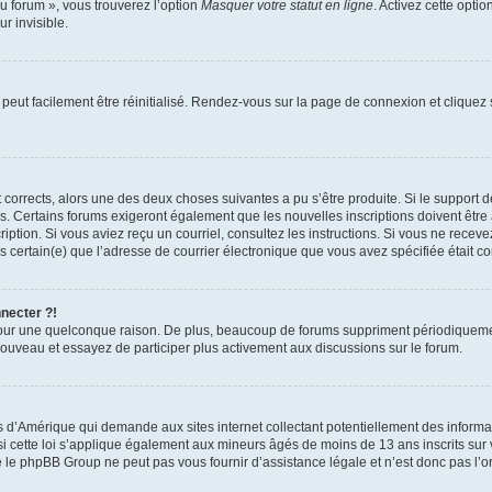
u forum », vous trouverez l’option
Masquer votre statut en ligne
. Activez cette opti
r invisible.
peut facilement être réinitialisé. Rendez-vous sur la page de connexion et cliquez
nt corrects, alors une des deux choses suivantes a pu s’être produite. Si le suppor
es. Certains forums exigeront également que les nouvelles inscriptions doivent être
nscription. Si vous aviez reçu un courriel, consultez les instructions. Si vous ne r
êtes certain(e) que l’adresse de courrier électronique que vous avez spécifiée était 
nnecter ?!
pour une quelconque raison. De plus, beaucoup de forums suppriment périodiquement 
à nouveau et essayez de participer plus activement aux discussions sur le forum.
is d’Amérique qui demande aux sites internet collectant potentiellement des infor
 cette loi s’applique également aux mineurs âgés de moins de 13 ans inscrits sur v
 le phpBB Group ne peut pas vous fournir d’assistance légale et n’est donc pas l’or