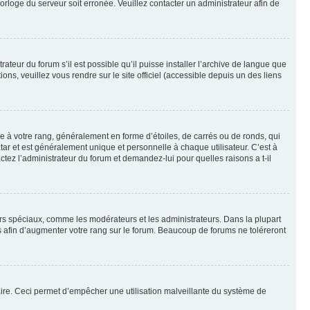
horloge du serveur soit erronée. Veuillez contacter un administrateur afin de
ateur du forum s’il est possible qu’il puisse installer l’archive de langue que
ns, veuillez vous rendre sur le site officiel (accessible depuis un des liens
e à votre rang, généralement en forme d’étoiles, de carrés ou de ronds, qui
tar et est généralement unique et personnelle à chaque utilisateur. C’est à
actez l’administrateur du forum et demandez-lui pour quelles raisons a t-il
eurs spéciaux, comme les modérateurs et les administrateurs. Dans la plupart
 afin d’augmenter votre rang sur le forum. Beaucoup de forums ne toléreront
mulaire. Ceci permet d’empêcher une utilisation malveillante du système de