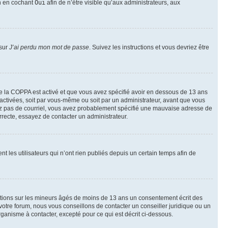
on en cochant
Oui
afin de n’être visible qu’aux administrateurs, aux
 sur
J’ai perdu mon mot de passe
. Suivez les instructions et vous devriez être
t de la COPPA est activé et que vous avez spécifié avoir en dessous de 13 ans
 activées, soit par vous-même ou soit par un administrateur, avant que vous
ecevez pas de courriel, vous avez probablement spécifié une mauvaise adresse de
correcte, essayez de contacter un administrateur.
les utilisateurs qui n’ont rien publiés depuis un certain temps afin de
mations sur les mineurs âgés de moins de 13 ans un consentement écrit des
otre forum, nous vous conseillons de contacter un conseiller juridique ou un
ganisme à contacter, excepté pour ce qui est décrit ci-dessous.