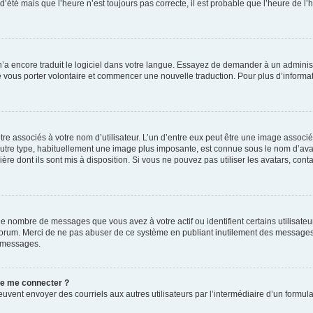
 d’été mais que l’heure n’est toujours pas correcte, il est probable que l’heure de l’
 n’a encore traduit le logiciel dans votre langue. Essayez de demander à un administr
e vous porter volontaire et commencer une nouvelle traduction. Pour plus d’informatio
re associés à votre nom d’utilisateur. L’un d’entre eux peut être une image associé
’autre type, habituellement une image plus imposante, est connue sous le nom d’ava
ère dont ils sont mis à disposition. Si vous ne pouvez pas utiliser les avatars, cont
le nombre de messages que vous avez à votre actif ou identifient certains utilisat
u forum. Merci de ne pas abuser de ce système en publiant inutilement des messages
e messages.
 de me connecter ?
its peuvent envoyer des courriels aux autres utilisateurs par l’intermédiaire d’un for