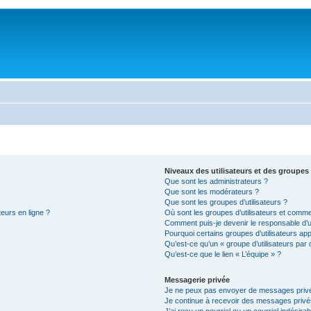
Niveaux des utilisateurs et des groupes 
Que sont les administrateurs ?
Que sont les modérateurs ?
Que sont les groupes d’utilisateurs ?
teurs en ligne ?
Où sont les groupes d’utilisateurs et comme
Comment puis-je devenir le responsable d’un
Pourquoi certains groupes d’utilisateurs ap
Qu’est-ce qu’un « groupe d’utilisateurs par 
Qu’est-ce que le lien « L’équipe » ?
Messagerie privée
Je ne peux pas envoyer de messages privé
Je continue à recevoir des messages privés 
J’ai reçu un pourriel ou un courriel indésira