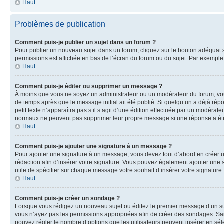
Haut
Problèmes de publication
Comment puis-je publier un sujet dans un forum ?
Pour publier un nouveau sujet dans un forum, cliquez sur le bouton adéquat si
permissions est affichée en bas de l’écran du forum ou du sujet. Par exempl
Haut
Comment puis-je éditer ou supprimer un message ?
À moins que vous ne soyez un administrateur ou un modérateur du forum, vo
de temps après que le message initial ait été publié. Si quelqu’un a déjà ré
petit texte n’apparaîtra pas s’il s’agit d’une édition effectuée par un modérateu
normaux ne peuvent pas supprimer leur propre message si une réponse a ét
Haut
Comment puis-je ajouter une signature à un message ?
Pour ajouter une signature à un message, vous devez tout d’abord en créer un
rédaction afin d’insérer votre signature. Vous pouvez également ajouter une s
utile de spécifier sur chaque message votre souhait d’insérer votre signature.
Haut
Comment puis-je créer un sondage ?
Lorsque vous rédigez un nouveau sujet ou éditez le premier message d’un sujet
vous n’ayez pas les permissions appropriées afin de créer des sondages. Sai
pouvez régler le nombre d’options que les utilisateurs peuvent insérer en séle