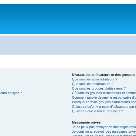
Niveaux des utilisateurs et des groupes 
Que sont les administrateurs ?
Que sont les modérateurs ?
Que sont les groupes d’utilisateurs ?
teurs en ligne ?
Où sont les groupes d’utilisateurs et comme
Comment puis-je devenir le responsable d’un
Pourquoi certains groupes d’utilisateurs ap
Qu’est-ce qu’un « groupe d’utilisateurs par 
Qu’est-ce que le lien « L’équipe » ?
Messagerie privée
Je ne peux pas envoyer de messages privé
Je continue à recevoir des messages privés 
J’ai reçu un pourriel ou un courriel indésira