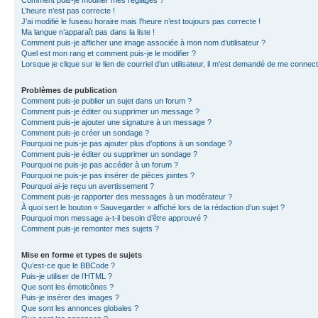
L’heure n’est pas correcte !
J’ai modifié le fuseau horaire mais l’heure n’est toujours pas correcte !
Ma langue n’apparaît pas dans la liste !
Comment puis-je afficher une image associée à mon nom d’utilisateur ?
Quel est mon rang et comment puis-je le modifier ?
Lorsque je clique sur le lien de courriel d’un utilisateur, il m’est demandé de me connec
Problèmes de publication
Comment puis-je publier un sujet dans un forum ?
Comment puis-je éditer ou supprimer un message ?
Comment puis-je ajouter une signature à un message ?
Comment puis-je créer un sondage ?
Pourquoi ne puis-je pas ajouter plus d’options à un sondage ?
Comment puis-je éditer ou supprimer un sondage ?
Pourquoi ne puis-je pas accéder à un forum ?
Pourquoi ne puis-je pas insérer de pièces jointes ?
Pourquoi ai-je reçu un avertissement ?
Comment puis-je rapporter des messages à un modérateur ?
À quoi sert le bouton « Sauvegarder » affiché lors de la rédaction d’un sujet ?
Pourquoi mon message a-t-il besoin d’être approuvé ?
Comment puis-je remonter mes sujets ?
Mise en forme et types de sujets
Qu’est-ce que le BBCode ?
Puis-je utiliser de l’HTML ?
Que sont les émoticônes ?
Puis-je insérer des images ?
Que sont les annonces globales ?