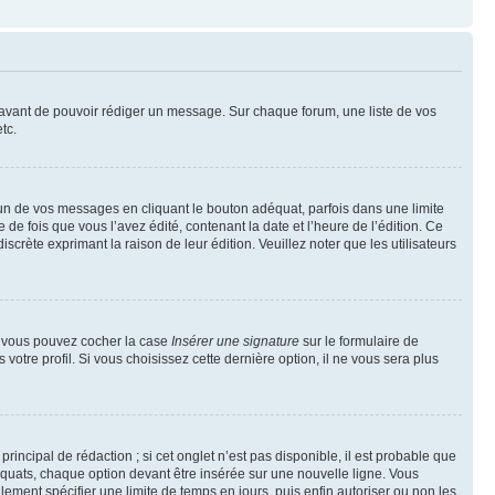
t avant de pouvoir rédiger un message. Sur chaque forum, une liste de vos
tc.
n de vos messages en cliquant le bouton adéquat, parfois dans une limite
 fois que vous l’avez édité, contenant la date et l’heure de l’édition. Ce
discrète exprimant la raison de leur édition. Veuillez noter que les utilisateurs
e, vous pouvez cocher la case
Insérer une signature
sur le formulaire de
tre profil. Si vous choisissez cette dernière option, il ne vous sera plus
ncipal de rédaction ; si cet onglet n’est pas disponible, il est probable que
quats, chaque option devant être insérée sur une nouvelle ligne. Vous
lement spécifier une limite de temps en jours, puis enfin autoriser ou non les