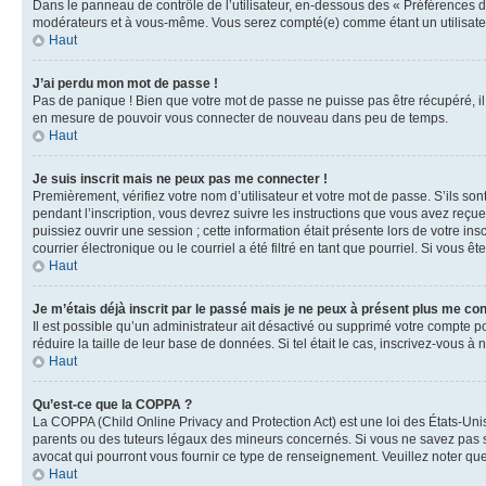
Dans le panneau de contrôle de l’utilisateur, en-dessous des « Préférences d
modérateurs et à vous-même. Vous serez compté(e) comme étant un utilisateu
Haut
J’ai perdu mon mot de passe !
Pas de panique ! Bien que votre mot de passe ne puisse pas être récupéré, il 
en mesure de pouvoir vous connecter de nouveau dans peu de temps.
Haut
Je suis inscrit mais ne peux pas me connecter !
Premièrement, vérifiez votre nom d’utilisateur et votre mot de passe. S’ils so
pendant l’inscription, vous devrez suivre les instructions que vous avez reçu
puissiez ouvrir une session ; cette information était présente lors de votre i
courrier électronique ou le courriel a été filtré en tant que pourriel. Si vous 
Haut
Je m’étais déjà inscrit par le passé mais je ne peux à présent plus me co
Il est possible qu’un administrateur ait désactivé ou supprimé votre compte 
réduire la taille de leur base de données. Si tel était le cas, inscrivez-vous 
Haut
Qu’est-ce que la COPPA ?
La COPPA (Child Online Privacy and Protection Act) est une loi des États-Un
parents ou des tuteurs légaux des mineurs concernés. Si vous ne savez pas si
avocat qui pourront vous fournir ce type de renseignement. Veuillez noter que
Haut