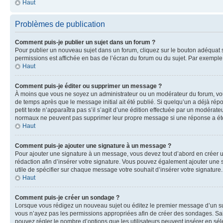
Haut
Problèmes de publication
Comment puis-je publier un sujet dans un forum ?
Pour publier un nouveau sujet dans un forum, cliquez sur le bouton adéquat si
permissions est affichée en bas de l’écran du forum ou du sujet. Par exempl
Haut
Comment puis-je éditer ou supprimer un message ?
À moins que vous ne soyez un administrateur ou un modérateur du forum, vo
de temps après que le message initial ait été publié. Si quelqu’un a déjà ré
petit texte n’apparaîtra pas s’il s’agit d’une édition effectuée par un modérateu
normaux ne peuvent pas supprimer leur propre message si une réponse a ét
Haut
Comment puis-je ajouter une signature à un message ?
Pour ajouter une signature à un message, vous devez tout d’abord en créer un
rédaction afin d’insérer votre signature. Vous pouvez également ajouter une s
utile de spécifier sur chaque message votre souhait d’insérer votre signature.
Haut
Comment puis-je créer un sondage ?
Lorsque vous rédigez un nouveau sujet ou éditez le premier message d’un sujet
vous n’ayez pas les permissions appropriées afin de créer des sondages. Sai
pouvez régler le nombre d’options que les utilisateurs peuvent insérer en séle