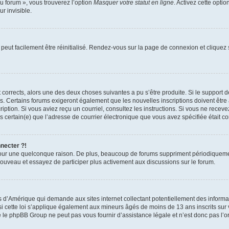
u forum », vous trouverez l’option
Masquer votre statut en ligne
. Activez cette opti
r invisible.
peut facilement être réinitialisé. Rendez-vous sur la page de connexion et cliquez
nt corrects, alors une des deux choses suivantes a pu s’être produite. Si le suppor
es. Certains forums exigeront également que les nouvelles inscriptions doivent être
nscription. Si vous aviez reçu un courriel, consultez les instructions. Si vous ne r
êtes certain(e) que l’adresse de courrier électronique que vous avez spécifiée était 
nnecter ?!
pour une quelconque raison. De plus, beaucoup de forums suppriment périodiquement 
à nouveau et essayez de participer plus activement aux discussions sur le forum.
is d’Amérique qui demande aux sites internet collectant potentiellement des infor
 cette loi s’applique également aux mineurs âgés de moins de 13 ans inscrits sur v
 le phpBB Group ne peut pas vous fournir d’assistance légale et n’est donc pas l’or