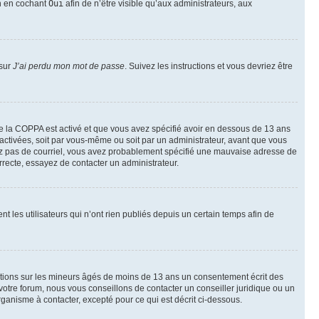
on en cochant
Oui
afin de n’être visible qu’aux administrateurs, aux
 sur
J’ai perdu mon mot de passe
. Suivez les instructions et vous devriez être
t de la COPPA est activé et que vous avez spécifié avoir en dessous de 13 ans
 activées, soit par vous-même ou soit par un administrateur, avant que vous
ecevez pas de courriel, vous avez probablement spécifié une mauvaise adresse de
correcte, essayez de contacter un administrateur.
les utilisateurs qui n’ont rien publiés depuis un certain temps afin de
mations sur les mineurs âgés de moins de 13 ans un consentement écrit des
otre forum, nous vous conseillons de contacter un conseiller juridique ou un
ganisme à contacter, excepté pour ce qui est décrit ci-dessous.