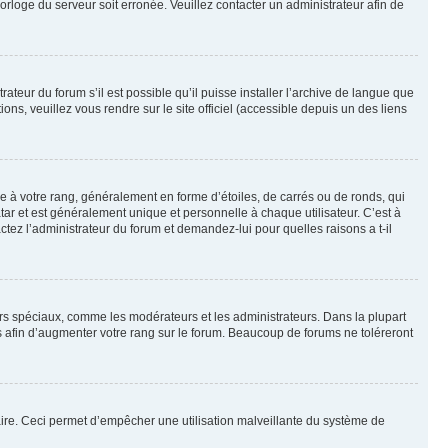
horloge du serveur soit erronée. Veuillez contacter un administrateur afin de
ateur du forum s’il est possible qu’il puisse installer l’archive de langue que
ns, veuillez vous rendre sur le site officiel (accessible depuis un des liens
e à votre rang, généralement en forme d’étoiles, de carrés ou de ronds, qui
tar et est généralement unique et personnelle à chaque utilisateur. C’est à
actez l’administrateur du forum et demandez-lui pour quelles raisons a t-il
eurs spéciaux, comme les modérateurs et les administrateurs. Dans la plupart
 afin d’augmenter votre rang sur le forum. Beaucoup de forums ne toléreront
mulaire. Ceci permet d’empêcher une utilisation malveillante du système de