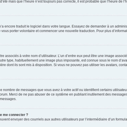
 d’été mais que l’heure n’est toujours pas correcte, il est probable que l’heure de l’
 n’a encore traduit le logiciel dans votre langue. Essayez de demander à un administr
e vous porter volontaire et commencer une nouvelle traduction. Pour plus d’informatio
re associés à votre nom d’utilisateur. L’un d’entre eux peut être une image associé
’autre type, habituellement une image plus imposante, est connue sous le nom d’ava
ère dont ils sont mis à disposition. Si vous ne pouvez pas utiliser les avatars, cont
le nombre de messages que vous avez à votre actif ou identifient certains utilisat
u forum. Merci de ne pas abuser de ce système en publiant inutilement des messages
e messages.
 de me connecter ?
its peuvent envoyer des courriels aux autres utilisateurs par l’intermédiaire d’un for