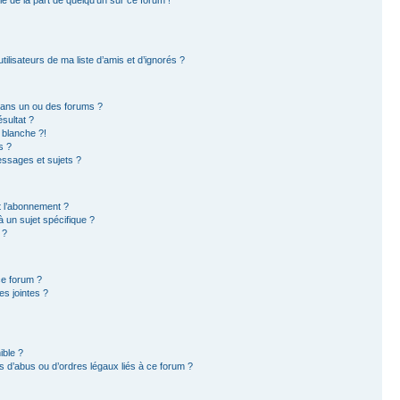
ilisateurs de ma liste d’amis et d’ignorés ?
dans un ou des forums ?
sultat ?
 blanche ?!
s ?
ssages et sujets ?
et l’abonnement ?
 un sujet spécifique ?
 ?
ce forum ?
s jointes ?
ible ?
 d’abus ou d’ordres légaux liés à ce forum ?