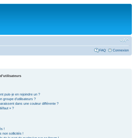
FAQ
Connexion
d’utilisateurs
nt puis-je en rejoindre un ?
 groupe d’utilisateurs ?
paraissent dans une couleur différente ?
défaut » ?
s !
non sollicités !
ble de la part de quelqu’un sur ce forum !