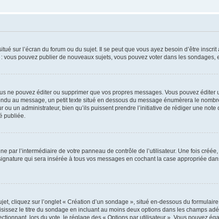
tué sur l’écran du forum ou du sujet. Il se peut que vous ayez besoin d’être inscri
e : vous pouvez publier de nouveaux sujets, vous pouvez voter dans les sondages, e
us ne pouvez éditer ou supprimer que vos propres messages. Vous pouvez éditer u
pondu au message, un petit texte situé en dessous du message énumèrera le nombre de
r ou un administrateur, bien qu’ils puissent prendre l’initiative de rédiger une note 
é publiée.
e par l’intermédiaire de votre panneau de contrôle de l’utilisateur. Une fois créé
ignature qui sera insérée à tous vos messages en cochant la case appropriée dans vo
, cliquez sur l’onglet « Création d’un sondage », situé en-dessous du formulaire pri
sissez le titre du sondage en incluant au moins deux options dans les champs adé
ctionnant, lors du vote, le réglage des « Options par utilisateur ». Vous pouvez éga