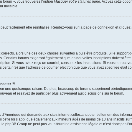
u forum », vous trouverez l’option
Masquer votre statut en ligne
. Activez cette opti
r invisible.
peut facilement être réinitialisé. Rendez-vous sur la page de connexion et cliquez
nt corrects, alors une des deux choses suivantes a pu s’être produite. Si le suppor
es. Certains forums exigeront également que les nouvelles inscriptions doivent être
nscription. Si vous aviez reçu un courriel, consultez les instructions. Si vous ne r
êtes certain(e) que l’adresse de courrier électronique que vous avez spécifiée était 
nnecter ?!
pour une quelconque raison. De plus, beaucoup de forums suppriment périodiquement 
à nouveau et essayez de participer plus activement aux discussions sur le forum.
is d’Amérique qui demande aux sites internet collectant potentiellement des infor
 cette loi s’applique également aux mineurs âgés de moins de 13 ans inscrits sur v
 le phpBB Group ne peut pas vous fournir d’assistance légale et n’est donc pas l’or