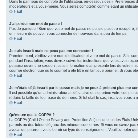
Dans le panneau de contrôle de l’utilisateur, en-dessous des « Préférences d
modérateurs et à vous-même. Vous serez compté(e) comme étant un utilisateu
Haut
J’ai perdu mon mot de passe !
Pas de panique ! Bien que votre mot de passe ne puisse pas être récupéré, il 
en mesure de pouvoir vous connecter de nouveau dans peu de temps.
Haut
Je suis inscrit mais ne peux pas me connecter !
Premièrement, vérifiez votre nom d’utilisateur et votre mot de passe. S’ils so
pendant l’inscription, vous devrez suivre les instructions que vous avez reçu
puissiez ouvrir une session ; cette information était présente lors de votre i
courrier électronique ou le courriel a été filtré en tant que pourriel. Si vous 
Haut
Je m’étais déjà inscrit par le passé mais je ne peux à présent plus me co
Il est possible qu’un administrateur ait désactivé ou supprimé votre compte 
réduire la taille de leur base de données. Si tel était le cas, inscrivez-vous 
Haut
Qu’est-ce que la COPPA ?
La COPPA (Child Online Privacy and Protection Act) est une loi des États-Un
parents ou des tuteurs légaux des mineurs concernés. Si vous ne savez pas si
avocat qui pourront vous fournir ce type de renseignement. Veuillez noter que
Haut