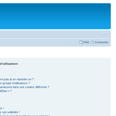
FAQ
Connexion
d’utilisateurs
nt puis-je en rejoindre un ?
 groupe d’utilisateurs ?
paraissent dans une couleur différente ?
défaut » ?
s !
non sollicités !
ble de la part de quelqu’un sur ce forum !