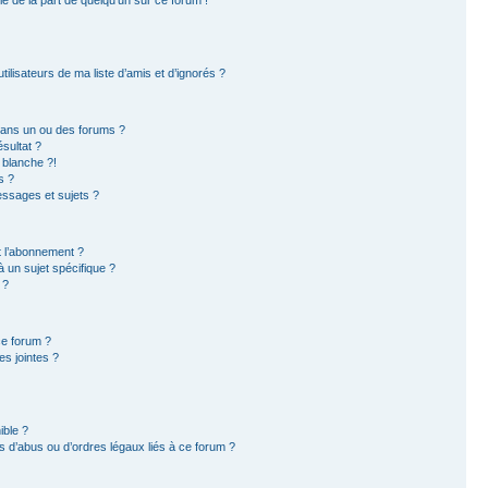
ilisateurs de ma liste d’amis et d’ignorés ?
dans un ou des forums ?
sultat ?
 blanche ?!
s ?
ssages et sujets ?
et l’abonnement ?
 un sujet spécifique ?
 ?
ce forum ?
s jointes ?
ible ?
 d’abus ou d’ordres légaux liés à ce forum ?