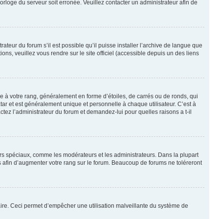
horloge du serveur soit erronée. Veuillez contacter un administrateur afin de
ateur du forum s’il est possible qu’il puisse installer l’archive de langue que
ns, veuillez vous rendre sur le site officiel (accessible depuis un des liens
e à votre rang, généralement en forme d’étoiles, de carrés ou de ronds, qui
tar et est généralement unique et personnelle à chaque utilisateur. C’est à
actez l’administrateur du forum et demandez-lui pour quelles raisons a t-il
eurs spéciaux, comme les modérateurs et les administrateurs. Dans la plupart
 afin d’augmenter votre rang sur le forum. Beaucoup de forums ne toléreront
mulaire. Ceci permet d’empêcher une utilisation malveillante du système de