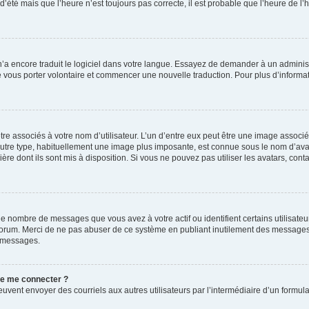
 d’été mais que l’heure n’est toujours pas correcte, il est probable que l’heure de l’
 n’a encore traduit le logiciel dans votre langue. Essayez de demander à un administr
e vous porter volontaire et commencer une nouvelle traduction. Pour plus d’informatio
re associés à votre nom d’utilisateur. L’un d’entre eux peut être une image associé
’autre type, habituellement une image plus imposante, est connue sous le nom d’ava
ère dont ils sont mis à disposition. Si vous ne pouvez pas utiliser les avatars, cont
le nombre de messages que vous avez à votre actif ou identifient certains utilisat
u forum. Merci de ne pas abuser de ce système en publiant inutilement des messages
e messages.
 de me connecter ?
its peuvent envoyer des courriels aux autres utilisateurs par l’intermédiaire d’un for