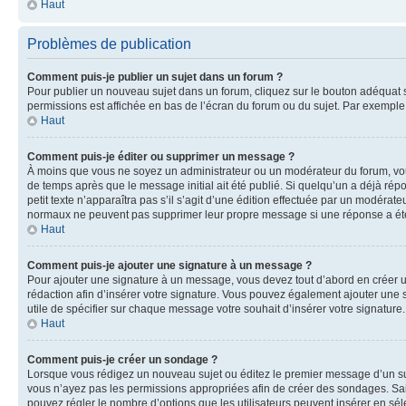
Haut
Problèmes de publication
Comment puis-je publier un sujet dans un forum ?
Pour publier un nouveau sujet dans un forum, cliquez sur le bouton adéquat si
permissions est affichée en bas de l’écran du forum ou du sujet. Par exempl
Haut
Comment puis-je éditer ou supprimer un message ?
À moins que vous ne soyez un administrateur ou un modérateur du forum, vo
de temps après que le message initial ait été publié. Si quelqu’un a déjà ré
petit texte n’apparaîtra pas s’il s’agit d’une édition effectuée par un modérateu
normaux ne peuvent pas supprimer leur propre message si une réponse a ét
Haut
Comment puis-je ajouter une signature à un message ?
Pour ajouter une signature à un message, vous devez tout d’abord en créer un
rédaction afin d’insérer votre signature. Vous pouvez également ajouter une s
utile de spécifier sur chaque message votre souhait d’insérer votre signature.
Haut
Comment puis-je créer un sondage ?
Lorsque vous rédigez un nouveau sujet ou éditez le premier message d’un sujet
vous n’ayez pas les permissions appropriées afin de créer des sondages. Sai
pouvez régler le nombre d’options que les utilisateurs peuvent insérer en séle