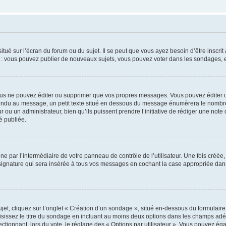
tué sur l’écran du forum ou du sujet. Il se peut que vous ayez besoin d’être inscri
e : vous pouvez publier de nouveaux sujets, vous pouvez voter dans les sondages, e
us ne pouvez éditer ou supprimer que vos propres messages. Vous pouvez éditer u
pondu au message, un petit texte situé en dessous du message énumèrera le nombre de
r ou un administrateur, bien qu’ils puissent prendre l’initiative de rédiger une note 
é publiée.
e par l’intermédiaire de votre panneau de contrôle de l’utilisateur. Une fois créé
ignature qui sera insérée à tous vos messages en cochant la case appropriée dans vo
, cliquez sur l’onglet « Création d’un sondage », situé en-dessous du formulaire pri
sissez le titre du sondage en incluant au moins deux options dans les champs adé
ctionnant, lors du vote, le réglage des « Options par utilisateur ». Vous pouvez éga