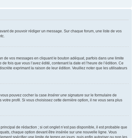
t avant de pouvoir rédiger un message. Sur chaque forum, une liste de vos
tc.
n de vos messages en cliquant le bouton adéquat, parfois dans une limite
 fois que vous l’avez édité, contenant la date et l’heure de l’édition. Ce
discrète exprimant la raison de leur édition. Veuillez noter que les utilisateurs
e, vous pouvez cocher la case
Insérer une signature
sur le formulaire de
tre profil. Si vous choisissez cette dernière option, il ne vous sera plus
ncipal de rédaction ; si cet onglet n’est pas disponible, il est probable que
quats, chaque option devant être insérée sur une nouvelle ligne. Vous
lement spécifier une limite de temps en jours, puis enfin autoriser ou non les