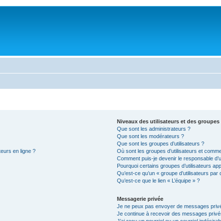
Niveaux des utilisateurs et des groupes 
Que sont les administrateurs ?
Que sont les modérateurs ?
Que sont les groupes d’utilisateurs ?
teurs en ligne ?
Où sont les groupes d’utilisateurs et comme
Comment puis-je devenir le responsable d’un
Pourquoi certains groupes d’utilisateurs ap
Qu’est-ce qu’un « groupe d’utilisateurs par 
Qu’est-ce que le lien « L’équipe » ?
Messagerie privée
Je ne peux pas envoyer de messages privé
Je continue à recevoir des messages privés 
J’ai reçu un pourriel ou un courriel indésira