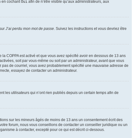
on en cochant
Oui
afin de n’être visible qu’aux administrateurs, aux
 sur
J’ai perdu mon mot de passe
. Suivez les instructions et vous devriez être
t de la COPPA est activé et que vous avez spécifié avoir en dessous de 13 ans
 activées, soit par vous-même ou soit par un administrateur, avant que vous
ecevez pas de courriel, vous avez probablement spécifié une mauvaise adresse de
correcte, essayez de contacter un administrateur.
les utilisateurs qui n’ont rien publiés depuis un certain temps afin de
mations sur les mineurs âgés de moins de 13 ans un consentement écrit des
otre forum, nous vous conseillons de contacter un conseiller juridique ou un
ganisme à contacter, excepté pour ce qui est décrit ci-dessous.