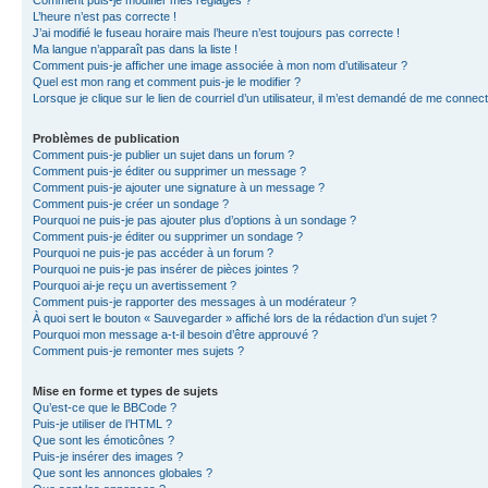
L’heure n’est pas correcte !
J’ai modifié le fuseau horaire mais l’heure n’est toujours pas correcte !
Ma langue n’apparaît pas dans la liste !
Comment puis-je afficher une image associée à mon nom d’utilisateur ?
Quel est mon rang et comment puis-je le modifier ?
Lorsque je clique sur le lien de courriel d’un utilisateur, il m’est demandé de me connec
Problèmes de publication
Comment puis-je publier un sujet dans un forum ?
Comment puis-je éditer ou supprimer un message ?
Comment puis-je ajouter une signature à un message ?
Comment puis-je créer un sondage ?
Pourquoi ne puis-je pas ajouter plus d’options à un sondage ?
Comment puis-je éditer ou supprimer un sondage ?
Pourquoi ne puis-je pas accéder à un forum ?
Pourquoi ne puis-je pas insérer de pièces jointes ?
Pourquoi ai-je reçu un avertissement ?
Comment puis-je rapporter des messages à un modérateur ?
À quoi sert le bouton « Sauvegarder » affiché lors de la rédaction d’un sujet ?
Pourquoi mon message a-t-il besoin d’être approuvé ?
Comment puis-je remonter mes sujets ?
Mise en forme et types de sujets
Qu’est-ce que le BBCode ?
Puis-je utiliser de l’HTML ?
Que sont les émoticônes ?
Puis-je insérer des images ?
Que sont les annonces globales ?