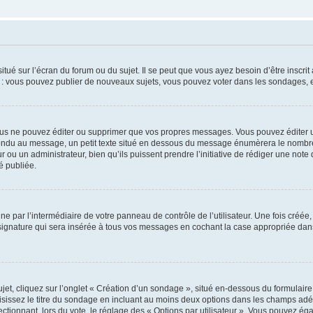
tué sur l’écran du forum ou du sujet. Il se peut que vous ayez besoin d’être inscri
e : vous pouvez publier de nouveaux sujets, vous pouvez voter dans les sondages, e
us ne pouvez éditer ou supprimer que vos propres messages. Vous pouvez éditer u
pondu au message, un petit texte situé en dessous du message énumèrera le nombre de
r ou un administrateur, bien qu’ils puissent prendre l’initiative de rédiger une note 
é publiée.
e par l’intermédiaire de votre panneau de contrôle de l’utilisateur. Une fois créé
ignature qui sera insérée à tous vos messages en cochant la case appropriée dans vo
, cliquez sur l’onglet « Création d’un sondage », situé en-dessous du formulaire pri
sissez le titre du sondage en incluant au moins deux options dans les champs adé
ctionnant, lors du vote, le réglage des « Options par utilisateur ». Vous pouvez éga