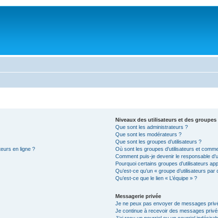
Niveaux des utilisateurs et des groupes 
Que sont les administrateurs ?
Que sont les modérateurs ?
Que sont les groupes d’utilisateurs ?
teurs en ligne ?
Où sont les groupes d’utilisateurs et comme
Comment puis-je devenir le responsable d’un
Pourquoi certains groupes d’utilisateurs ap
Qu’est-ce qu’un « groupe d’utilisateurs par 
Qu’est-ce que le lien « L’équipe » ?
Messagerie privée
Je ne peux pas envoyer de messages privé
Je continue à recevoir des messages privés 
J’ai reçu un pourriel ou un courriel indésira