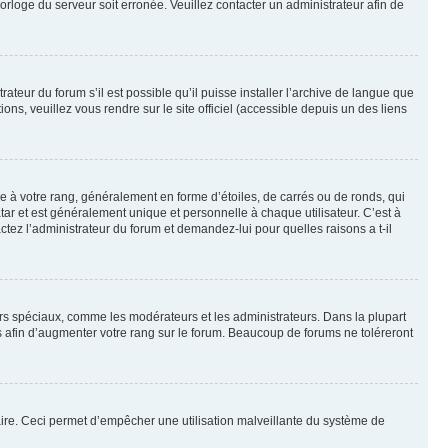
horloge du serveur soit erronée. Veuillez contacter un administrateur afin de
ateur du forum s’il est possible qu’il puisse installer l’archive de langue que
ns, veuillez vous rendre sur le site officiel (accessible depuis un des liens
e à votre rang, généralement en forme d’étoiles, de carrés ou de ronds, qui
tar et est généralement unique et personnelle à chaque utilisateur. C’est à
actez l’administrateur du forum et demandez-lui pour quelles raisons a t-il
eurs spéciaux, comme les modérateurs et les administrateurs. Dans la plupart
 afin d’augmenter votre rang sur le forum. Beaucoup de forums ne toléreront
mulaire. Ceci permet d’empêcher une utilisation malveillante du système de