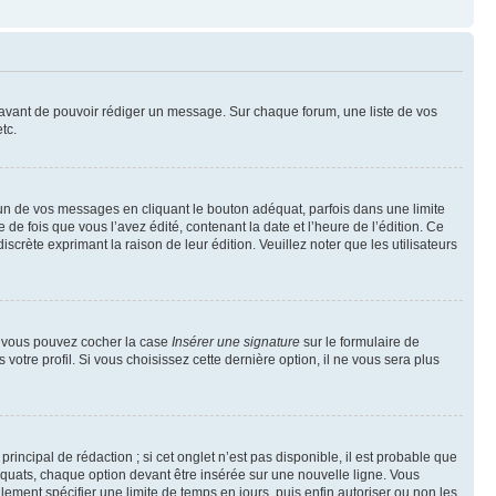
t avant de pouvoir rédiger un message. Sur chaque forum, une liste de vos
tc.
n de vos messages en cliquant le bouton adéquat, parfois dans une limite
 fois que vous l’avez édité, contenant la date et l’heure de l’édition. Ce
discrète exprimant la raison de leur édition. Veuillez noter que les utilisateurs
e, vous pouvez cocher la case
Insérer une signature
sur le formulaire de
tre profil. Si vous choisissez cette dernière option, il ne vous sera plus
ncipal de rédaction ; si cet onglet n’est pas disponible, il est probable que
quats, chaque option devant être insérée sur une nouvelle ligne. Vous
lement spécifier une limite de temps en jours, puis enfin autoriser ou non les