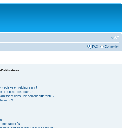
FAQ
Connexion
d’utilisateurs
nt puis-je en rejoindre un ?
 groupe d’utilisateurs ?
paraissent dans une couleur différente ?
défaut » ?
s !
non sollicités !
ble de la part de quelqu’un sur ce forum !