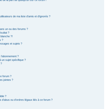
ilisateurs de ma liste d’amis et d’ignorés ?
dans un ou des forums ?
sultat ?
 blanche ?!
s ?
ssages et sujets ?
et l’abonnement ?
 un sujet spécifique ?
 ?
ce forum ?
s jointes ?
ible ?
 d’abus ou d’ordres légaux liés à ce forum ?