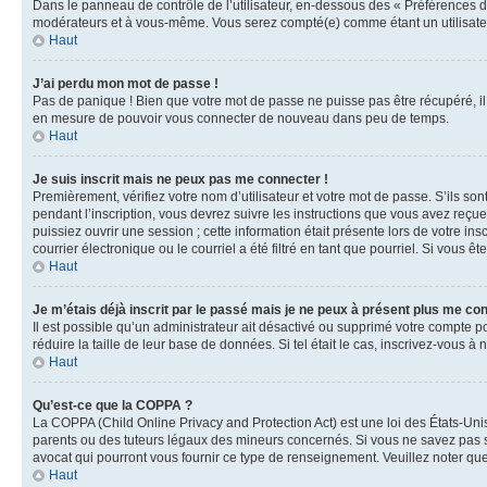
Dans le panneau de contrôle de l’utilisateur, en-dessous des « Préférences d
modérateurs et à vous-même. Vous serez compté(e) comme étant un utilisateu
Haut
J’ai perdu mon mot de passe !
Pas de panique ! Bien que votre mot de passe ne puisse pas être récupéré, il 
en mesure de pouvoir vous connecter de nouveau dans peu de temps.
Haut
Je suis inscrit mais ne peux pas me connecter !
Premièrement, vérifiez votre nom d’utilisateur et votre mot de passe. S’ils so
pendant l’inscription, vous devrez suivre les instructions que vous avez reçu
puissiez ouvrir une session ; cette information était présente lors de votre i
courrier électronique ou le courriel a été filtré en tant que pourriel. Si vous 
Haut
Je m’étais déjà inscrit par le passé mais je ne peux à présent plus me co
Il est possible qu’un administrateur ait désactivé ou supprimé votre compte 
réduire la taille de leur base de données. Si tel était le cas, inscrivez-vous 
Haut
Qu’est-ce que la COPPA ?
La COPPA (Child Online Privacy and Protection Act) est une loi des États-Un
parents ou des tuteurs légaux des mineurs concernés. Si vous ne savez pas si
avocat qui pourront vous fournir ce type de renseignement. Veuillez noter que
Haut