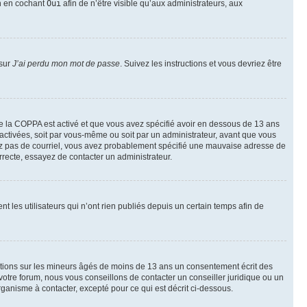
on en cochant
Oui
afin de n’être visible qu’aux administrateurs, aux
 sur
J’ai perdu mon mot de passe
. Suivez les instructions et vous devriez être
t de la COPPA est activé et que vous avez spécifié avoir en dessous de 13 ans
 activées, soit par vous-même ou soit par un administrateur, avant que vous
ecevez pas de courriel, vous avez probablement spécifié une mauvaise adresse de
correcte, essayez de contacter un administrateur.
les utilisateurs qui n’ont rien publiés depuis un certain temps afin de
mations sur les mineurs âgés de moins de 13 ans un consentement écrit des
otre forum, nous vous conseillons de contacter un conseiller juridique ou un
ganisme à contacter, excepté pour ce qui est décrit ci-dessous.