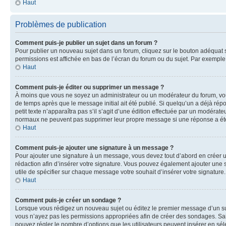
Haut
Problèmes de publication
Comment puis-je publier un sujet dans un forum ?
Pour publier un nouveau sujet dans un forum, cliquez sur le bouton adéquat si
permissions est affichée en bas de l’écran du forum ou du sujet. Par exempl
Haut
Comment puis-je éditer ou supprimer un message ?
À moins que vous ne soyez un administrateur ou un modérateur du forum, vo
de temps après que le message initial ait été publié. Si quelqu’un a déjà ré
petit texte n’apparaîtra pas s’il s’agit d’une édition effectuée par un modérateu
normaux ne peuvent pas supprimer leur propre message si une réponse a ét
Haut
Comment puis-je ajouter une signature à un message ?
Pour ajouter une signature à un message, vous devez tout d’abord en créer un
rédaction afin d’insérer votre signature. Vous pouvez également ajouter une s
utile de spécifier sur chaque message votre souhait d’insérer votre signature.
Haut
Comment puis-je créer un sondage ?
Lorsque vous rédigez un nouveau sujet ou éditez le premier message d’un sujet
vous n’ayez pas les permissions appropriées afin de créer des sondages. Sai
pouvez régler le nombre d’options que les utilisateurs peuvent insérer en séle