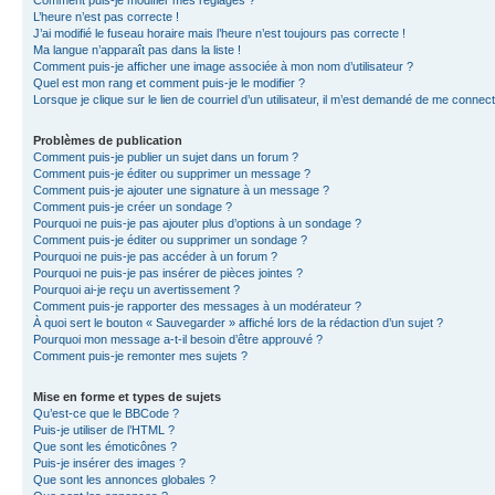
L’heure n’est pas correcte !
J’ai modifié le fuseau horaire mais l’heure n’est toujours pas correcte !
Ma langue n’apparaît pas dans la liste !
Comment puis-je afficher une image associée à mon nom d’utilisateur ?
Quel est mon rang et comment puis-je le modifier ?
Lorsque je clique sur le lien de courriel d’un utilisateur, il m’est demandé de me connec
Problèmes de publication
Comment puis-je publier un sujet dans un forum ?
Comment puis-je éditer ou supprimer un message ?
Comment puis-je ajouter une signature à un message ?
Comment puis-je créer un sondage ?
Pourquoi ne puis-je pas ajouter plus d’options à un sondage ?
Comment puis-je éditer ou supprimer un sondage ?
Pourquoi ne puis-je pas accéder à un forum ?
Pourquoi ne puis-je pas insérer de pièces jointes ?
Pourquoi ai-je reçu un avertissement ?
Comment puis-je rapporter des messages à un modérateur ?
À quoi sert le bouton « Sauvegarder » affiché lors de la rédaction d’un sujet ?
Pourquoi mon message a-t-il besoin d’être approuvé ?
Comment puis-je remonter mes sujets ?
Mise en forme et types de sujets
Qu’est-ce que le BBCode ?
Puis-je utiliser de l’HTML ?
Que sont les émoticônes ?
Puis-je insérer des images ?
Que sont les annonces globales ?