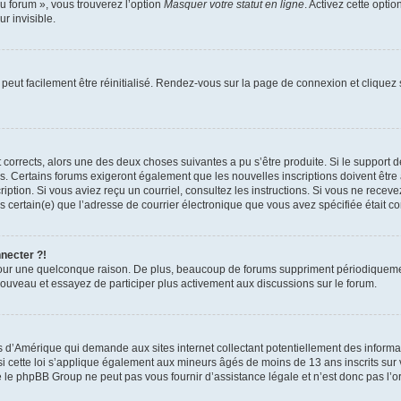
u forum », vous trouverez l’option
Masquer votre statut en ligne
. Activez cette opti
r invisible.
peut facilement être réinitialisé. Rendez-vous sur la page de connexion et cliquez
nt corrects, alors une des deux choses suivantes a pu s’être produite. Si le suppor
es. Certains forums exigeront également que les nouvelles inscriptions doivent être
nscription. Si vous aviez reçu un courriel, consultez les instructions. Si vous ne r
êtes certain(e) que l’adresse de courrier électronique que vous avez spécifiée était 
nnecter ?!
pour une quelconque raison. De plus, beaucoup de forums suppriment périodiquement 
à nouveau et essayez de participer plus activement aux discussions sur le forum.
is d’Amérique qui demande aux sites internet collectant potentiellement des infor
 cette loi s’applique également aux mineurs âgés de moins de 13 ans inscrits sur v
 le phpBB Group ne peut pas vous fournir d’assistance légale et n’est donc pas l’or