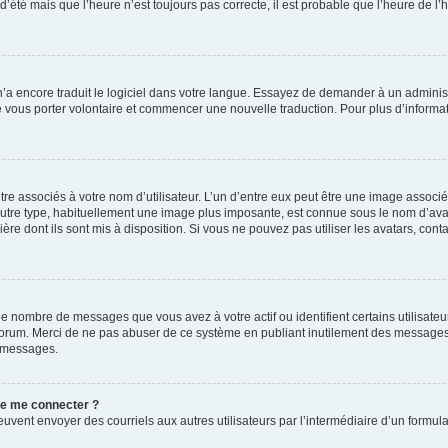
 d’été mais que l’heure n’est toujours pas correcte, il est probable que l’heure de l’
 n’a encore traduit le logiciel dans votre langue. Essayez de demander à un administr
e vous porter volontaire et commencer une nouvelle traduction. Pour plus d’informatio
re associés à votre nom d’utilisateur. L’un d’entre eux peut être une image associé
’autre type, habituellement une image plus imposante, est connue sous le nom d’ava
ère dont ils sont mis à disposition. Si vous ne pouvez pas utiliser les avatars, cont
le nombre de messages que vous avez à votre actif ou identifient certains utilisat
u forum. Merci de ne pas abuser de ce système en publiant inutilement des messages
e messages.
 de me connecter ?
its peuvent envoyer des courriels aux autres utilisateurs par l’intermédiaire d’un for