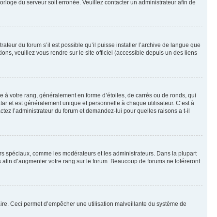
horloge du serveur soit erronée. Veuillez contacter un administrateur afin de
ateur du forum s’il est possible qu’il puisse installer l’archive de langue que
ns, veuillez vous rendre sur le site officiel (accessible depuis un des liens
e à votre rang, généralement en forme d’étoiles, de carrés ou de ronds, qui
tar et est généralement unique et personnelle à chaque utilisateur. C’est à
actez l’administrateur du forum et demandez-lui pour quelles raisons a t-il
eurs spéciaux, comme les modérateurs et les administrateurs. Dans la plupart
 afin d’augmenter votre rang sur le forum. Beaucoup de forums ne toléreront
mulaire. Ceci permet d’empêcher une utilisation malveillante du système de