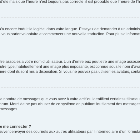
 d’été mais que l’heure n’est toujours pas correcte, il est probable que l’heure de l’
 n’a encore traduit le logiciel dans votre langue. Essayez de demander à un administr
e vous porter volontaire et commencer une nouvelle traduction. Pour plus d’informatio
re associés à votre nom d’utilisateur. L’un d’entre eux peut être une image associé
’autre type, habituellement une image plus imposante, est connue sous le nom d’ava
ère dont ils sont mis à disposition. Si vous ne pouvez pas utiliser les avatars, cont
le nombre de messages que vous avez à votre actif ou identifient certains utilisat
u forum. Merci de ne pas abuser de ce système en publiant inutilement des messages
e messages.
 de me connecter ?
its peuvent envoyer des courriels aux autres utilisateurs par l’intermédiaire d’un for