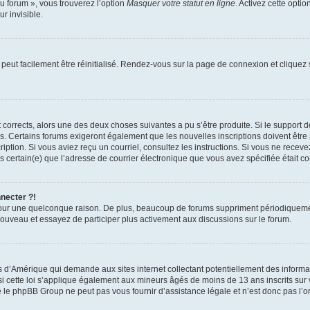
u forum », vous trouverez l’option
Masquer votre statut en ligne
. Activez cette opti
r invisible.
peut facilement être réinitialisé. Rendez-vous sur la page de connexion et cliquez
nt corrects, alors une des deux choses suivantes a pu s’être produite. Si le suppor
es. Certains forums exigeront également que les nouvelles inscriptions doivent être
nscription. Si vous aviez reçu un courriel, consultez les instructions. Si vous ne r
êtes certain(e) que l’adresse de courrier électronique que vous avez spécifiée était 
nnecter ?!
pour une quelconque raison. De plus, beaucoup de forums suppriment périodiquement 
à nouveau et essayez de participer plus activement aux discussions sur le forum.
is d’Amérique qui demande aux sites internet collectant potentiellement des infor
 cette loi s’applique également aux mineurs âgés de moins de 13 ans inscrits sur v
 le phpBB Group ne peut pas vous fournir d’assistance légale et n’est donc pas l’or