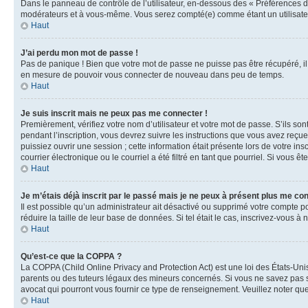
Dans le panneau de contrôle de l’utilisateur, en-dessous des « Préférences d
modérateurs et à vous-même. Vous serez compté(e) comme étant un utilisateu
Haut
J’ai perdu mon mot de passe !
Pas de panique ! Bien que votre mot de passe ne puisse pas être récupéré, il 
en mesure de pouvoir vous connecter de nouveau dans peu de temps.
Haut
Je suis inscrit mais ne peux pas me connecter !
Premièrement, vérifiez votre nom d’utilisateur et votre mot de passe. S’ils so
pendant l’inscription, vous devrez suivre les instructions que vous avez reçu
puissiez ouvrir une session ; cette information était présente lors de votre i
courrier électronique ou le courriel a été filtré en tant que pourriel. Si vous 
Haut
Je m’étais déjà inscrit par le passé mais je ne peux à présent plus me co
Il est possible qu’un administrateur ait désactivé ou supprimé votre compte 
réduire la taille de leur base de données. Si tel était le cas, inscrivez-vous 
Haut
Qu’est-ce que la COPPA ?
La COPPA (Child Online Privacy and Protection Act) est une loi des États-Un
parents ou des tuteurs légaux des mineurs concernés. Si vous ne savez pas si
avocat qui pourront vous fournir ce type de renseignement. Veuillez noter que
Haut