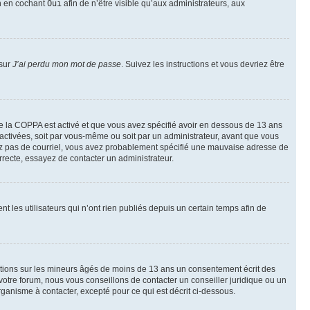
on en cochant
Oui
afin de n’être visible qu’aux administrateurs, aux
 sur
J’ai perdu mon mot de passe
. Suivez les instructions et vous devriez être
t de la COPPA est activé et que vous avez spécifié avoir en dessous de 13 ans
 activées, soit par vous-même ou soit par un administrateur, avant que vous
ecevez pas de courriel, vous avez probablement spécifié une mauvaise adresse de
correcte, essayez de contacter un administrateur.
les utilisateurs qui n’ont rien publiés depuis un certain temps afin de
mations sur les mineurs âgés de moins de 13 ans un consentement écrit des
otre forum, nous vous conseillons de contacter un conseiller juridique ou un
ganisme à contacter, excepté pour ce qui est décrit ci-dessous.