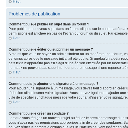
Haut
Problèmes de publication
Comment puis-je publier un sujet dans un forum ?
Pour publier un nouveau sujet dans un forum, cliquez sur le bouton adéquat si
permissions est affichée en bas de l’écran du forum ou du sujet. Par exempl
Haut
Comment puis-je éditer ou supprimer un message ?
À moins que vous ne soyez un administrateur ou un modérateur du forum, vo
de temps après que le message initial ait été publié. Si quelqu’un a déjà ré
petit texte n’apparaîtra pas s’il s’agit d’une édition effectuée par un modérateu
normaux ne peuvent pas supprimer leur propre message si une réponse a ét
Haut
Comment puis-je ajouter une signature à un message ?
Pour ajouter une signature à un message, vous devez tout d’abord en créer un
rédaction afin d’insérer votre signature. Vous pouvez également ajouter une s
utile de spécifier sur chaque message votre souhait d’insérer votre signature.
Haut
Comment puis-je créer un sondage ?
Lorsque vous rédigez un nouveau sujet ou éditez le premier message d’un sujet
vous n’ayez pas les permissions appropriées afin de créer des sondages. Sai
pouvez régler le nombre d’options que les utilisateurs peuvent insérer en séle