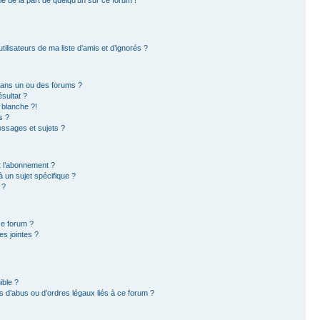
ilisateurs de ma liste d’amis et d’ignorés ?
dans un ou des forums ?
sultat ?
 blanche ?!
s ?
ssages et sujets ?
et l’abonnement ?
 un sujet spécifique ?
 ?
ce forum ?
s jointes ?
ible ?
 d’abus ou d’ordres légaux liés à ce forum ?