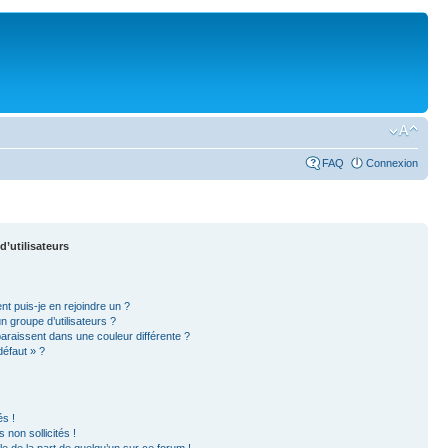
FAQ
Connexion
d’utilisateurs
nt puis-je en rejoindre un ?
 groupe d’utilisateurs ?
paraissent dans une couleur différente ?
défaut » ?
s !
non sollicités !
ble de la part de quelqu’un sur ce forum !