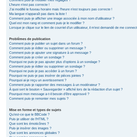
L’heure n’est pas correcte !
J’ai modifié le fuseau horaire mais l’heure n’est toujours pas correcte !
Ma langue n’apparaît pas dans la liste !
Comment puis-je afficher une image associée à mon nom d’utilisateur ?
Quel est mon rang et comment puis-je le modifier ?
Lorsque je clique sur le lien de courriel d’un utilisateur, il m’est demandé de me connec
Problèmes de publication
Comment puis-je publier un sujet dans un forum ?
Comment puis-je éditer ou supprimer un message ?
Comment puis-je ajouter une signature à un message ?
Comment puis-je créer un sondage ?
Pourquoi ne puis-je pas ajouter plus d’options à un sondage ?
Comment puis-je éditer ou supprimer un sondage ?
Pourquoi ne puis-je pas accéder à un forum ?
Pourquoi ne puis-je pas insérer de pièces jointes ?
Pourquoi ai-je reçu un avertissement ?
Comment puis-je rapporter des messages à un modérateur ?
À quoi sert le bouton « Sauvegarder » affiché lors de la rédaction d’un sujet ?
Pourquoi mon message a-t-il besoin d’être approuvé ?
Comment puis-je remonter mes sujets ?
Mise en forme et types de sujets
Qu’est-ce que le BBCode ?
Puis-je utiliser de l’HTML ?
Que sont les émoticônes ?
Puis-je insérer des images ?
Que sont les annonces globales ?