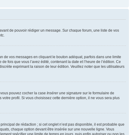
t avant de pouvoir rédiger un message. Sur chaque forum, une liste de vos
tc.
n de vos messages en cliquant le bouton adéquat, parfois dans une limite
 fois que vous l’avez édité, contenant la date et l’heure de l’édition. Ce
discrète exprimant la raison de leur édition. Veuillez noter que les utilisateurs
e, vous pouvez cocher la case
Insérer une signature
sur le formulaire de
tre profil. Si vous choisissez cette dernière option, il ne vous sera plus
ncipal de rédaction ; si cet onglet n’est pas disponible, il est probable que
quats, chaque option devant être insérée sur une nouvelle ligne. Vous
lement spécifier une limite de temps en jours, puis enfin autoriser ou non les