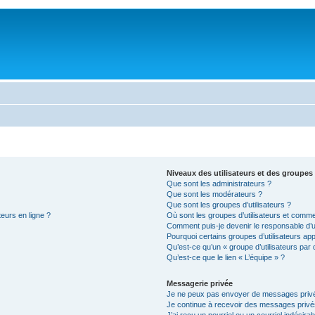
Niveaux des utilisateurs et des groupes 
Que sont les administrateurs ?
Que sont les modérateurs ?
Que sont les groupes d’utilisateurs ?
teurs en ligne ?
Où sont les groupes d’utilisateurs et comme
Comment puis-je devenir le responsable d’un
Pourquoi certains groupes d’utilisateurs ap
Qu’est-ce qu’un « groupe d’utilisateurs par 
Qu’est-ce que le lien « L’équipe » ?
Messagerie privée
Je ne peux pas envoyer de messages privé
Je continue à recevoir des messages privés 
J’ai reçu un pourriel ou un courriel indésira