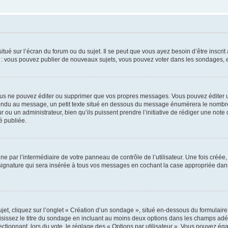
tué sur l’écran du forum ou du sujet. Il se peut que vous ayez besoin d’être inscri
e : vous pouvez publier de nouveaux sujets, vous pouvez voter dans les sondages, e
us ne pouvez éditer ou supprimer que vos propres messages. Vous pouvez éditer u
pondu au message, un petit texte situé en dessous du message énumèrera le nombre de
r ou un administrateur, bien qu’ils puissent prendre l’initiative de rédiger une note 
é publiée.
e par l’intermédiaire de votre panneau de contrôle de l’utilisateur. Une fois créé
ignature qui sera insérée à tous vos messages en cochant la case appropriée dans vo
, cliquez sur l’onglet « Création d’un sondage », situé en-dessous du formulaire pri
sissez le titre du sondage en incluant au moins deux options dans les champs adé
ctionnant, lors du vote, le réglage des « Options par utilisateur ». Vous pouvez éga