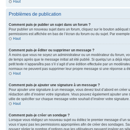
Haut
Problèmes de publication
Comment puis-je publier un sujet dans un forum ?
Pour publier un nouveau sujet dans un forum, cliquez sur le bouton adéquat si
permissions est affichée en bas de l’écran du forum ou du sujet. Par exempl
Haut
Comment puis-je éditer ou supprimer un message ?
À moins que vous ne soyez un administrateur ou un modérateur du forum, vo
de temps après que le message initial ait été publié. Si quelqu’un a déjà ré
petit texte n’apparaîtra pas s’il s’agit d’une édition effectuée par un modérateu
normaux ne peuvent pas supprimer leur propre message si une réponse a ét
Haut
Comment puis-je ajouter une signature à un message ?
Pour ajouter une signature à un message, vous devez tout d’abord en créer un
rédaction afin d’insérer votre signature. Vous pouvez également ajouter une s
utile de spécifier sur chaque message votre souhait d’insérer votre signature.
Haut
Comment puis-je créer un sondage ?
Lorsque vous rédigez un nouveau sujet ou éditez le premier message d’un sujet
vous n’ayez pas les permissions appropriées afin de créer des sondages. Sai
pouvez régler le nombre d’options que les utilisateurs peuvent insérer en séle