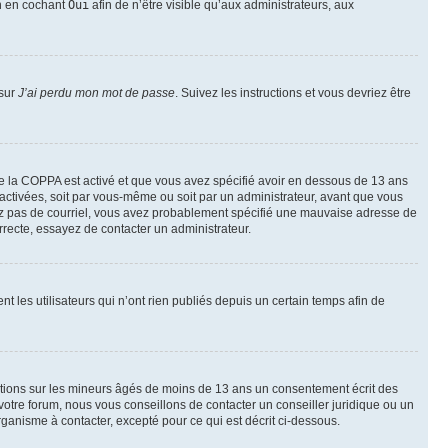
on en cochant
Oui
afin de n’être visible qu’aux administrateurs, aux
 sur
J’ai perdu mon mot de passe
. Suivez les instructions et vous devriez être
t de la COPPA est activé et que vous avez spécifié avoir en dessous de 13 ans
 activées, soit par vous-même ou soit par un administrateur, avant que vous
ecevez pas de courriel, vous avez probablement spécifié une mauvaise adresse de
correcte, essayez de contacter un administrateur.
les utilisateurs qui n’ont rien publiés depuis un certain temps afin de
mations sur les mineurs âgés de moins de 13 ans un consentement écrit des
otre forum, nous vous conseillons de contacter un conseiller juridique ou un
ganisme à contacter, excepté pour ce qui est décrit ci-dessous.