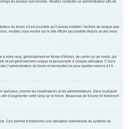
horloge du serveur soit erronée. Veuillez contacter un administrateur afin de
ateur du forum s’il est possible qu’il puisse installer l’archive de langue que
ns, veuillez vous rendre sur le site officiel (accessible depuis un des liens
e à votre rang, généralement en forme d’étoiles, de carrés ou de ronds, qui
tar et est généralement unique et personnelle à chaque utilisateur. C’est à
actez l’administrateur du forum et demandez-lui pour quelles raisons a t-il
eurs spéciaux, comme les modérateurs et les administrateurs. Dans la plupart
 afin d’augmenter votre rang sur le forum. Beaucoup de forums ne toléreront
mulaire. Ceci permet d’empêcher une utilisation malveillante du système de