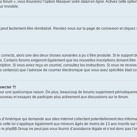
u forum », vous trouverez l’option
Masquer votre statut en ligne
. Activez cette opti
r invisible.
peut facilement être réinitialisé. Rendez-vous sur la page de connexion et cliquez
nt corrects, alors une des deux choses suivantes a pu s’être produite. Si le suppor
es. Certains forums exigeront également que les nouvelles inscriptions doivent être
nscription. Si vous aviez reçu un courriel, consultez les instructions. Si vous ne r
êtes certain(e) que l’adresse de courrier électronique que vous avez spécifiée était 
nnecter ?!
pour une quelconque raison. De plus, beaucoup de forums suppriment périodiquement 
à nouveau et essayez de participer plus activement aux discussions sur le forum.
is d’Amérique qui demande aux sites internet collectant potentiellement des infor
 cette loi s’applique également aux mineurs âgés de moins de 13 ans inscrits sur v
 le phpBB Group ne peut pas vous fournir d’assistance légale et n’est donc pas l’or