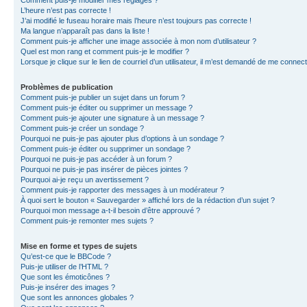
L’heure n’est pas correcte !
J’ai modifié le fuseau horaire mais l’heure n’est toujours pas correcte !
Ma langue n’apparaît pas dans la liste !
Comment puis-je afficher une image associée à mon nom d’utilisateur ?
Quel est mon rang et comment puis-je le modifier ?
Lorsque je clique sur le lien de courriel d’un utilisateur, il m’est demandé de me connec
Problèmes de publication
Comment puis-je publier un sujet dans un forum ?
Comment puis-je éditer ou supprimer un message ?
Comment puis-je ajouter une signature à un message ?
Comment puis-je créer un sondage ?
Pourquoi ne puis-je pas ajouter plus d’options à un sondage ?
Comment puis-je éditer ou supprimer un sondage ?
Pourquoi ne puis-je pas accéder à un forum ?
Pourquoi ne puis-je pas insérer de pièces jointes ?
Pourquoi ai-je reçu un avertissement ?
Comment puis-je rapporter des messages à un modérateur ?
À quoi sert le bouton « Sauvegarder » affiché lors de la rédaction d’un sujet ?
Pourquoi mon message a-t-il besoin d’être approuvé ?
Comment puis-je remonter mes sujets ?
Mise en forme et types de sujets
Qu’est-ce que le BBCode ?
Puis-je utiliser de l’HTML ?
Que sont les émoticônes ?
Puis-je insérer des images ?
Que sont les annonces globales ?