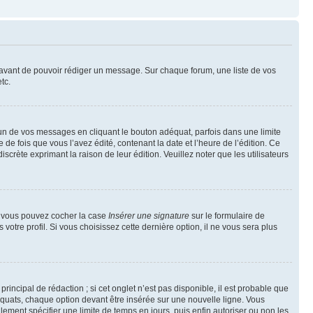
t avant de pouvoir rédiger un message. Sur chaque forum, une liste de vos
tc.
n de vos messages en cliquant le bouton adéquat, parfois dans une limite
 fois que vous l’avez édité, contenant la date et l’heure de l’édition. Ce
discrète exprimant la raison de leur édition. Veuillez noter que les utilisateurs
e, vous pouvez cocher la case
Insérer une signature
sur le formulaire de
tre profil. Si vous choisissez cette dernière option, il ne vous sera plus
ncipal de rédaction ; si cet onglet n’est pas disponible, il est probable que
quats, chaque option devant être insérée sur une nouvelle ligne. Vous
lement spécifier une limite de temps en jours, puis enfin autoriser ou non les