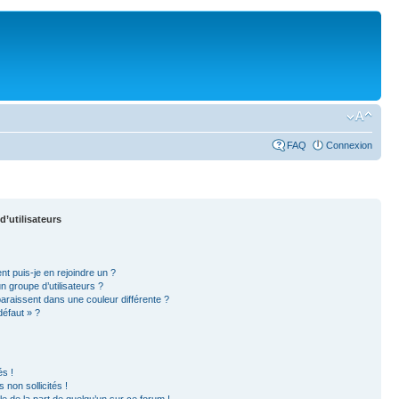
FAQ
Connexion
d’utilisateurs
nt puis-je en rejoindre un ?
 groupe d’utilisateurs ?
paraissent dans une couleur différente ?
défaut » ?
s !
non sollicités !
ble de la part de quelqu’un sur ce forum !