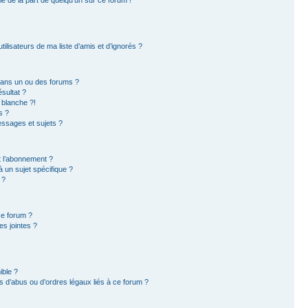
ilisateurs de ma liste d’amis et d’ignorés ?
dans un ou des forums ?
sultat ?
 blanche ?!
s ?
ssages et sujets ?
et l’abonnement ?
 un sujet spécifique ?
 ?
ce forum ?
s jointes ?
ible ?
 d’abus ou d’ordres légaux liés à ce forum ?