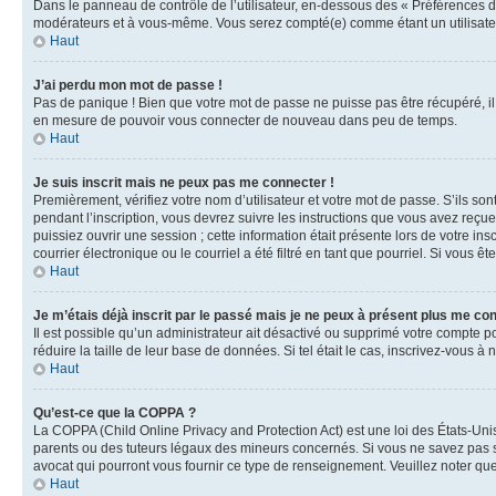
Dans le panneau de contrôle de l’utilisateur, en-dessous des « Préférences d
modérateurs et à vous-même. Vous serez compté(e) comme étant un utilisateu
Haut
J’ai perdu mon mot de passe !
Pas de panique ! Bien que votre mot de passe ne puisse pas être récupéré, il 
en mesure de pouvoir vous connecter de nouveau dans peu de temps.
Haut
Je suis inscrit mais ne peux pas me connecter !
Premièrement, vérifiez votre nom d’utilisateur et votre mot de passe. S’ils so
pendant l’inscription, vous devrez suivre les instructions que vous avez reçu
puissiez ouvrir une session ; cette information était présente lors de votre i
courrier électronique ou le courriel a été filtré en tant que pourriel. Si vous 
Haut
Je m’étais déjà inscrit par le passé mais je ne peux à présent plus me co
Il est possible qu’un administrateur ait désactivé ou supprimé votre compte 
réduire la taille de leur base de données. Si tel était le cas, inscrivez-vous 
Haut
Qu’est-ce que la COPPA ?
La COPPA (Child Online Privacy and Protection Act) est une loi des États-Un
parents ou des tuteurs légaux des mineurs concernés. Si vous ne savez pas si
avocat qui pourront vous fournir ce type de renseignement. Veuillez noter que
Haut