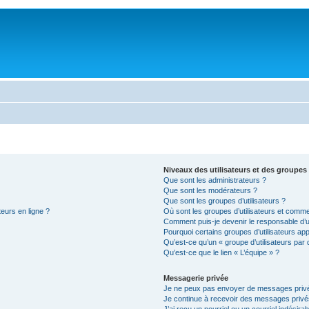
Niveaux des utilisateurs et des groupes 
Que sont les administrateurs ?
Que sont les modérateurs ?
Que sont les groupes d’utilisateurs ?
teurs en ligne ?
Où sont les groupes d’utilisateurs et comme
Comment puis-je devenir le responsable d’un
Pourquoi certains groupes d’utilisateurs ap
Qu’est-ce qu’un « groupe d’utilisateurs par 
Qu’est-ce que le lien « L’équipe » ?
Messagerie privée
Je ne peux pas envoyer de messages privé
Je continue à recevoir des messages privés 
J’ai reçu un pourriel ou un courriel indésira