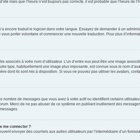
 d’été mais que l’heure n’est toujours pas correcte, il est probable que l’heure de l’
 n’a encore traduit le logiciel dans votre langue. Essayez de demander à un administr
e vous porter volontaire et commencer une nouvelle traduction. Pour plus d’informatio
re associés à votre nom d’utilisateur. L’un d’entre eux peut être une image associé
’autre type, habituellement une image plus imposante, est connue sous le nom d’ava
ère dont ils sont mis à disposition. Si vous ne pouvez pas utiliser les avatars, cont
le nombre de messages que vous avez à votre actif ou identifient certains utilisat
u forum. Merci de ne pas abuser de ce système en publiant inutilement des messages
e messages.
 de me connecter ?
its peuvent envoyer des courriels aux autres utilisateurs par l’intermédiaire d’un for