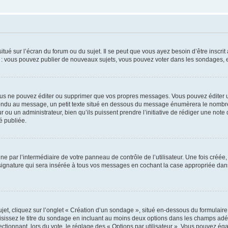
tué sur l’écran du forum ou du sujet. Il se peut que vous ayez besoin d’être inscri
e : vous pouvez publier de nouveaux sujets, vous pouvez voter dans les sondages, e
us ne pouvez éditer ou supprimer que vos propres messages. Vous pouvez éditer u
pondu au message, un petit texte situé en dessous du message énumèrera le nombre de
r ou un administrateur, bien qu’ils puissent prendre l’initiative de rédiger une note 
é publiée.
e par l’intermédiaire de votre panneau de contrôle de l’utilisateur. Une fois créé
ignature qui sera insérée à tous vos messages en cochant la case appropriée dans vo
, cliquez sur l’onglet « Création d’un sondage », situé en-dessous du formulaire pri
sissez le titre du sondage en incluant au moins deux options dans les champs adé
ctionnant, lors du vote, le réglage des « Options par utilisateur ». Vous pouvez éga