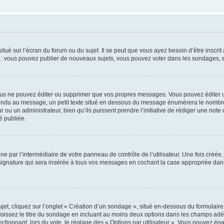
tué sur l’écran du forum ou du sujet. Il se peut que vous ayez besoin d’être inscri
e : vous pouvez publier de nouveaux sujets, vous pouvez voter dans les sondages, e
us ne pouvez éditer ou supprimer que vos propres messages. Vous pouvez éditer u
pondu au message, un petit texte situé en dessous du message énumèrera le nombre de
r ou un administrateur, bien qu’ils puissent prendre l’initiative de rédiger une note 
é publiée.
e par l’intermédiaire de votre panneau de contrôle de l’utilisateur. Une fois créé
ignature qui sera insérée à tous vos messages en cochant la case appropriée dans vo
, cliquez sur l’onglet « Création d’un sondage », situé en-dessous du formulaire pri
sissez le titre du sondage en incluant au moins deux options dans les champs adé
ctionnant, lors du vote, le réglage des « Options par utilisateur ». Vous pouvez éga