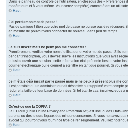
Dans le panneau de contrôle de l’utilisateur, en-dessous des « Préférences d
modérateurs et à vous-même. Vous serez compté(e) comme étant un utilisateu
Haut
J’ai perdu mon mot de passe !
Pas de panique ! Bien que votre mot de passe ne puisse pas être récupéré, il 
en mesure de pouvoir vous connecter de nouveau dans peu de temps.
Haut
Je suis inscrit mais ne peux pas me connecter !
Premièrement, vérifiez votre nom d’utilisateur et votre mot de passe. S’ils so
pendant l’inscription, vous devrez suivre les instructions que vous avez reçu
puissiez ouvrir une session ; cette information était présente lors de votre i
courrier électronique ou le courriel a été filtré en tant que pourriel. Si vous 
Haut
Je m’étais déjà inscrit par le passé mais je ne peux à présent plus me co
Il est possible qu’un administrateur ait désactivé ou supprimé votre compte 
réduire la taille de leur base de données. Si tel était le cas, inscrivez-vous 
Haut
Qu’est-ce que la COPPA ?
La COPPA (Child Online Privacy and Protection Act) est une loi des États-Un
parents ou des tuteurs légaux des mineurs concernés. Si vous ne savez pas si
avocat qui pourront vous fournir ce type de renseignement. Veuillez noter que
Haut