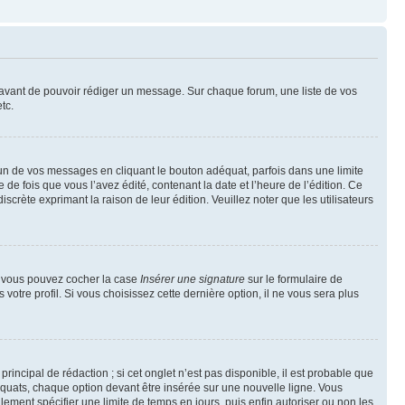
t avant de pouvoir rédiger un message. Sur chaque forum, une liste de vos
tc.
n de vos messages en cliquant le bouton adéquat, parfois dans une limite
 fois que vous l’avez édité, contenant la date et l’heure de l’édition. Ce
discrète exprimant la raison de leur édition. Veuillez noter que les utilisateurs
e, vous pouvez cocher la case
Insérer une signature
sur le formulaire de
tre profil. Si vous choisissez cette dernière option, il ne vous sera plus
ncipal de rédaction ; si cet onglet n’est pas disponible, il est probable que
quats, chaque option devant être insérée sur une nouvelle ligne. Vous
lement spécifier une limite de temps en jours, puis enfin autoriser ou non les