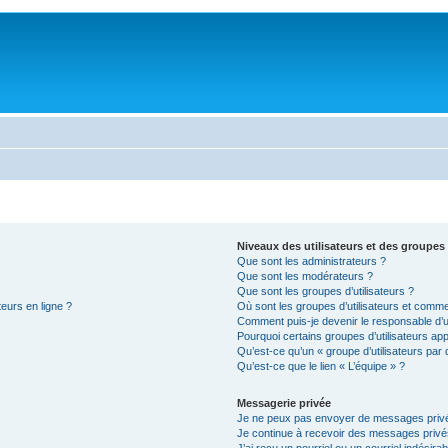
Niveaux des utilisateurs et des groupes 
Que sont les administrateurs ?
Que sont les modérateurs ?
Que sont les groupes d’utilisateurs ?
teurs en ligne ?
Où sont les groupes d’utilisateurs et comme
Comment puis-je devenir le responsable d’un
Pourquoi certains groupes d’utilisateurs ap
Qu’est-ce qu’un « groupe d’utilisateurs par 
Qu’est-ce que le lien « L’équipe » ?
Messagerie privée
Je ne peux pas envoyer de messages privé
Je continue à recevoir des messages privés 
J’ai reçu un pourriel ou un courriel indésira