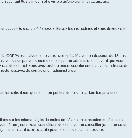
on en cochant
Oui
afin de n’être visible qu’aux administrateurs, aux
 sur
J’ai perdu mon mot de passe
. Suivez les instructions et vous devriez être
t de la COPPA est activé et que vous avez spécifié avoir en dessous de 13 ans
 activées, soit par vous-même ou soit par un administrateur, avant que vous
ecevez pas de courriel, vous avez probablement spécifié une mauvaise adresse de
correcte, essayez de contacter un administrateur.
les utilisateurs qui n’ont rien publiés depuis un certain temps afin de
mations sur les mineurs âgés de moins de 13 ans un consentement écrit des
otre forum, nous vous conseillons de contacter un conseiller juridique ou un
ganisme à contacter, excepté pour ce qui est décrit ci-dessous.