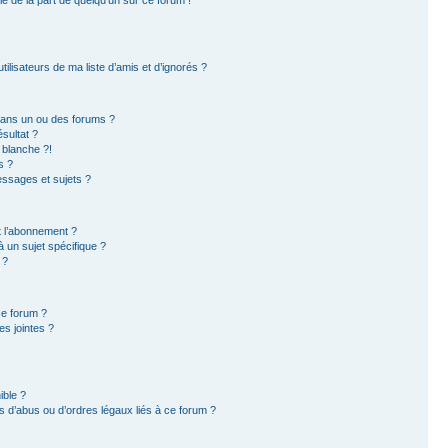
ilisateurs de ma liste d’amis et d’ignorés ?
dans un ou des forums ?
sultat ?
 blanche ?!
s ?
ssages et sujets ?
et l’abonnement ?
 un sujet spécifique ?
 ?
ce forum ?
s jointes ?
ible ?
 d’abus ou d’ordres légaux liés à ce forum ?