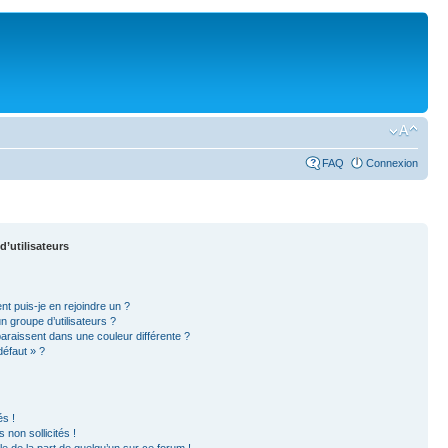
FAQ
Connexion
d’utilisateurs
nt puis-je en rejoindre un ?
 groupe d’utilisateurs ?
paraissent dans une couleur différente ?
défaut » ?
s !
non sollicités !
ble de la part de quelqu’un sur ce forum !