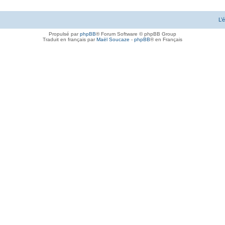
L’
Propulsé par
phpBB
® Forum Software © phpBB Group
Traduit en français par
Maël Soucaze
-
phpBB
® en Français