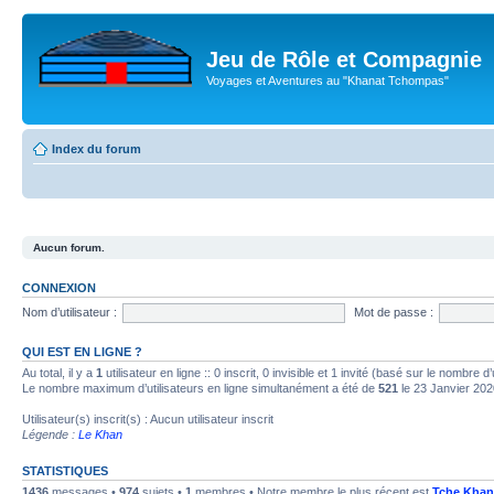
Jeu de Rôle et Compagnie
Voyages et Aventures au "Khanat Tchompas"
Index du forum
Aucun forum.
CONNEXION
Nom d’utilisateur :
Mot de passe :
QUI EST EN LIGNE ?
Au total, il y a
1
utilisateur en ligne :: 0 inscrit, 0 invisible et 1 invité (basé sur le nombre 
Le nombre maximum d’utilisateurs en ligne simultanément a été de
521
le 23 Janvier 202
Utilisateur(s) inscrit(s) : Aucun utilisateur inscrit
Légende :
Le Khan
STATISTIQUES
1436
messages •
974
sujets •
1
membres • Notre membre le plus récent est
Tche Khan