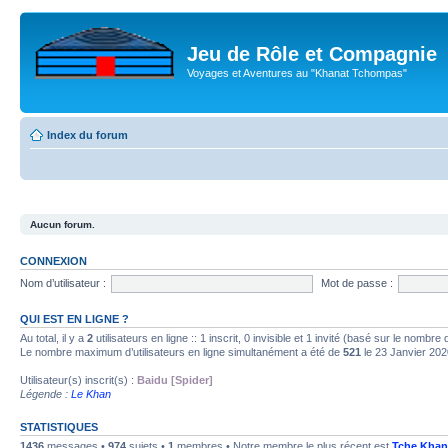
Jeu de Rôle et Compagnie
Voyages et Aventures au "Khanat Tchompas"
Index du forum
Aucun forum.
CONNEXION
Nom d’utilisateur :
Mot de passe :
QUI EST EN LIGNE ?
Au total, il y a
2
utilisateurs en ligne :: 1 inscrit, 0 invisible et 1 invité (basé sur le nombre
Le nombre maximum d’utilisateurs en ligne simultanément a été de
521
le 23 Janvier 202
Utilisateur(s) inscrit(s) :
Baidu [Spider]
Légende :
Le Khan
STATISTIQUES
1436
messages •
974
sujets •
1
membres • Notre membre le plus récent est
Tche Khan