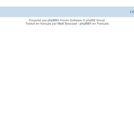
L’
Propulsé par
phpBB
® Forum Software © phpBB Group
Traduit en français par
Maël Soucaze
-
phpBB
® en Français