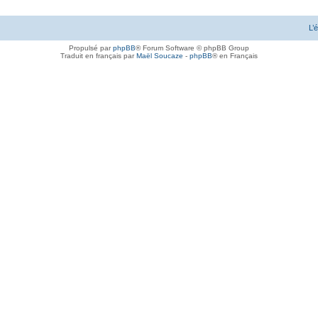
L’
Propulsé par
phpBB
® Forum Software © phpBB Group
Traduit en français par
Maël Soucaze
-
phpBB
® en Français