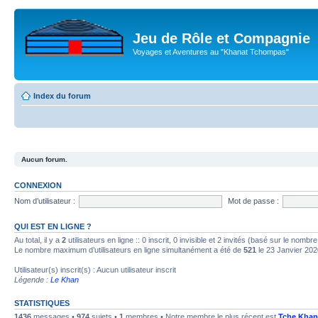
Jeu de Rôle et Compagnie
Voyages et Aventures au "Khanat Tchompas"
Index du forum
Aucun forum.
CONNEXION
Nom d’utilisateur :
Mot de passe :
QUI EST EN LIGNE ?
Au total, il y a
2
utilisateurs en ligne :: 0 inscrit, 0 invisible et 2 invités (basé sur le nombr
Le nombre maximum d’utilisateurs en ligne simultanément a été de
521
le 23 Janvier 202
Utilisateur(s) inscrit(s) : Aucun utilisateur inscrit
Légende :
Le Khan
STATISTIQUES
1436
messages •
974
sujets •
1
membres • Notre membre le plus récent est
Tche Khan