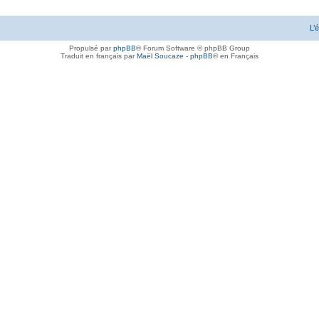
L’
Propulsé par
phpBB
® Forum Software © phpBB Group
Traduit en français par
Maël Soucaze
-
phpBB
® en Français