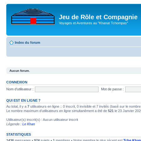
Jeu de Rôle et Compagnie
Voyages et Aventures au "Khanat Tchompas"
Index du forum
Aucun forum.
CONNEXION
Nom d’utilisateur :
Mot de passe :
QUI EST EN LIGNE ?
Au total, il y a
7
utilisateurs en ligne :: 0 inscrit, 0 invisible et 7 invités (basé sur le nombr
Le nombre maximum d’utilisateurs en ligne simultanément a été de
521
le 23 Janvier 202
Utilisateur(s) inscrit(s) : Aucun utilisateur inscrit
Légende :
Le Khan
STATISTIQUES
1436
messages •
974
sujets •
1
membres • Notre membre le plus récent est
Tche Khan