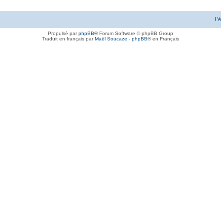
L’
Propulsé par
phpBB
® Forum Software © phpBB Group
Traduit en français par
Maël Soucaze
-
phpBB
® en Français