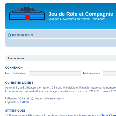
Jeu de Rôle et Compagnie
Voyages et Aventures au "Khanat Tchompas"
Index du forum
Aucun forum.
CONNEXION
Nom d’utilisateur :
Mot de passe :
QUI EST EN LIGNE ?
Au total, il y a
5
utilisateurs en ligne :: 0 inscrit, 0 invisible et 5 invités (basé sur le nombr
Le nombre maximum d’utilisateurs en ligne simultanément a été de
521
le 23 Janvier 202
Utilisateur(s) inscrit(s) : Aucun utilisateur inscrit
Légende :
Le Khan
STATISTIQUES
1436
messages •
974
sujets •
1
membres • Notre membre le plus récent est
Tche Khan