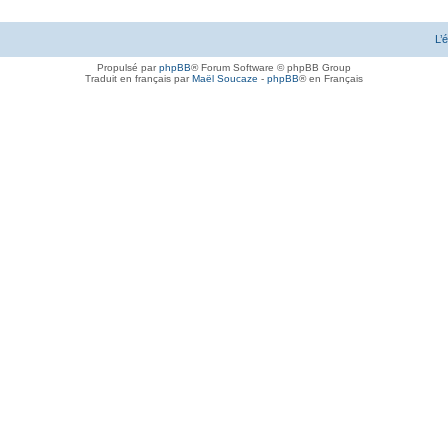
L’
Propulsé par
phpBB
® Forum Software © phpBB Group
Traduit en français par
Maël Soucaze
-
phpBB
® en Français