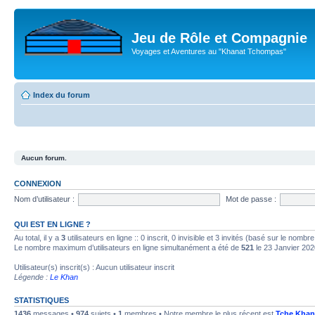
Jeu de Rôle et Compagnie
Voyages et Aventures au "Khanat Tchompas"
Index du forum
Aucun forum.
CONNEXION
Nom d’utilisateur :
Mot de passe :
QUI EST EN LIGNE ?
Au total, il y a
3
utilisateurs en ligne :: 0 inscrit, 0 invisible et 3 invités (basé sur le nombr
Le nombre maximum d’utilisateurs en ligne simultanément a été de
521
le 23 Janvier 202
Utilisateur(s) inscrit(s) : Aucun utilisateur inscrit
Légende :
Le Khan
STATISTIQUES
1436
messages •
974
sujets •
1
membres • Notre membre le plus récent est
Tche Khan