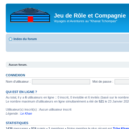
Jeu de Rôle et Compagnie
Voyages et Aventures au "Khanat Tchompas"
Index du forum
Aucun forum.
CONNEXION
Nom d’utilisateur :
Mot de passe :
QUI EST EN LIGNE ?
Au total, il y a
6
utilisateurs en ligne :: 0 inscrit, 0 invisible et 6 invités (basé sur le nombr
Le nombre maximum d’utilisateurs en ligne simultanément a été de
521
le 23 Janvier 202
Utilisateur(s) inscrit(s) : Aucun utilisateur inscrit
Légende :
Le Khan
STATISTIQUES
1436
messages •
974
sujets •
1
membres • Notre membre le plus récent est
Tche Khan