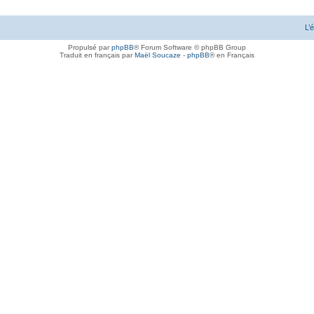
L’
Propulsé par
phpBB
® Forum Software © phpBB Group
Traduit en français par
Maël Soucaze
-
phpBB
® en Français