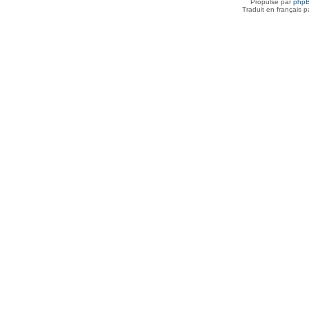
Propulsé par
php
Traduit en français 