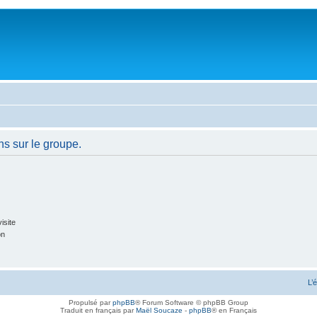
ns sur le groupe.
isite
on
L’
Propulsé par
phpBB
® Forum Software © phpBB Group
Traduit en français par
Maël Soucaze
-
phpBB
® en Français