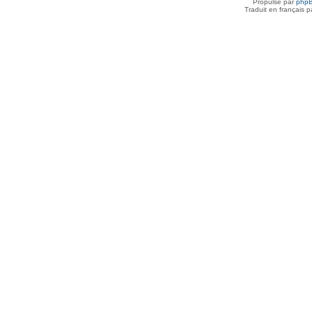
Propulsé par
php
Traduit en français 