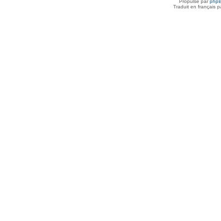
Propulsé par
php
Traduit en français 