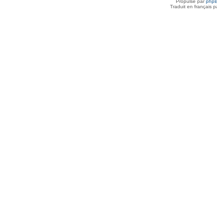
Propulsé par
php
Traduit en français 