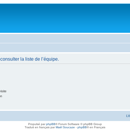
onsulter la liste de l’équipe.
isite
on
L’
Propulsé par
phpBB
® Forum Software © phpBB Group
Traduit en français par
Maël Soucaze
-
phpBB
® en Français