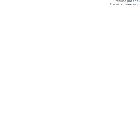
Propulsé par
php
Traduit en français 