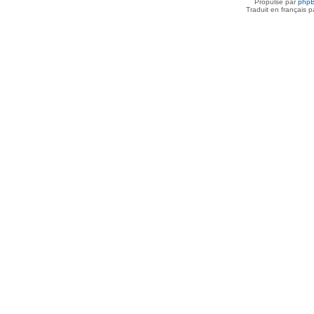
Propulsé par
php
Traduit en français 