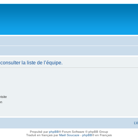
onsulter la liste de l’équipe.
isite
on
L’
Propulsé par
phpBB
® Forum Software © phpBB Group
Traduit en français par
Maël Soucaze
-
phpBB
® en Français