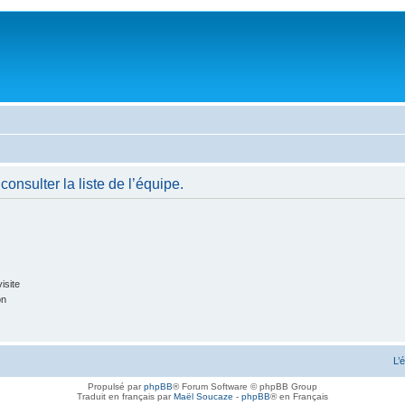
onsulter la liste de l’équipe.
isite
on
L’
Propulsé par
phpBB
® Forum Software © phpBB Group
Traduit en français par
Maël Soucaze
-
phpBB
® en Français