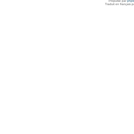
Propulsé par
php
Traduit en français 