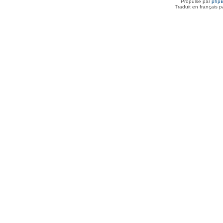
Propulsé par
php
Traduit en français 