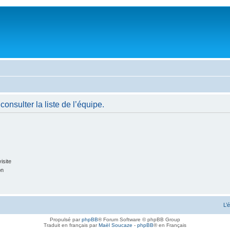
onsulter la liste de l’équipe.
isite
on
L’
Propulsé par
phpBB
® Forum Software © phpBB Group
Traduit en français par
Maël Soucaze
-
phpBB
® en Français