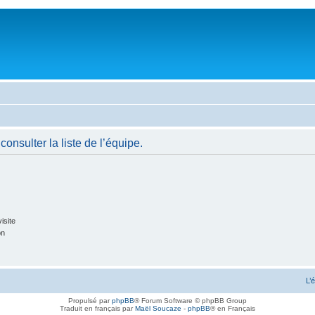
onsulter la liste de l’équipe.
isite
on
L’
Propulsé par
phpBB
® Forum Software © phpBB Group
Traduit en français par
Maël Soucaze
-
phpBB
® en Français