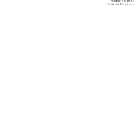
Propulsé par
php
Traduit en français 