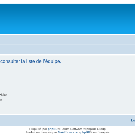
onsulter la liste de l’équipe.
isite
on
L’
Propulsé par
phpBB
® Forum Software © phpBB Group
Traduit en français par
Maël Soucaze
-
phpBB
® en Français