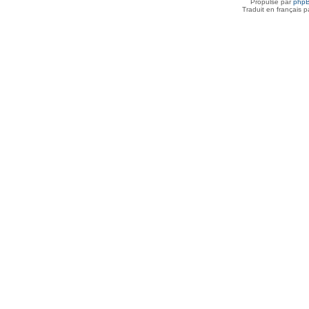
Propulsé par
php
Traduit en français 