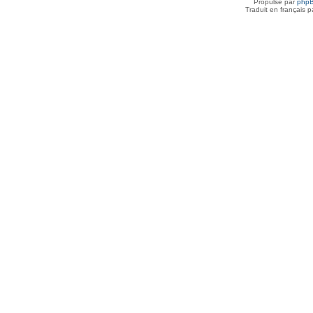
Propulsé par
php
Traduit en français 