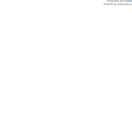
Propulsé par
php
Traduit en français 