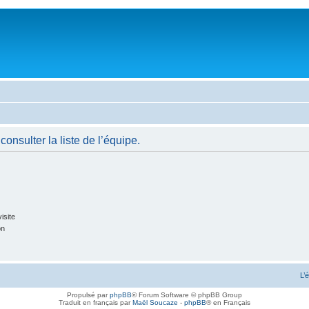
onsulter la liste de l’équipe.
isite
on
L’
Propulsé par
phpBB
® Forum Software © phpBB Group
Traduit en français par
Maël Soucaze
-
phpBB
® en Français