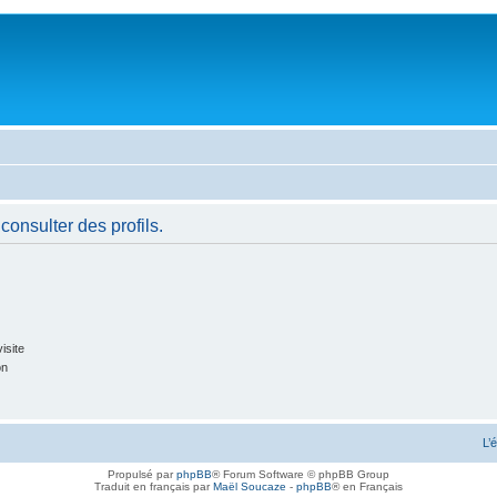
consulter des profils.
isite
on
L’
Propulsé par
phpBB
® Forum Software © phpBB Group
Traduit en français par
Maël Soucaze
-
phpBB
® en Français