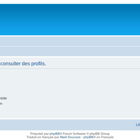
consulter des profils.
isite
on
L’
Propulsé par
phpBB
® Forum Software © phpBB Group
Traduit en français par
Maël Soucaze
-
phpBB
® en Français