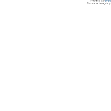
Propulsé par
php
Traduit en français 