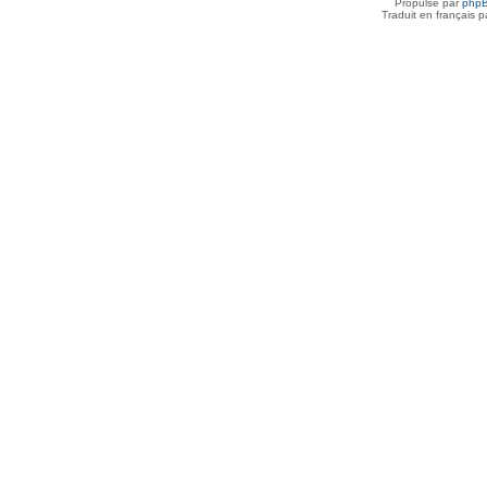
Propulsé par
php
Traduit en français 