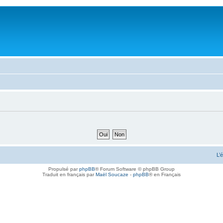
L’
Propulsé par
phpBB
® Forum Software © phpBB Group
Traduit en français par
Maël Soucaze
-
phpBB
® en Français