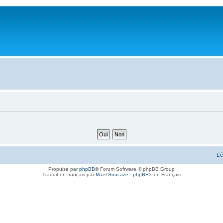
L’
Propulsé par
phpBB
® Forum Software © phpBB Group
Traduit en français par
Maël Soucaze
-
phpBB
® en Français