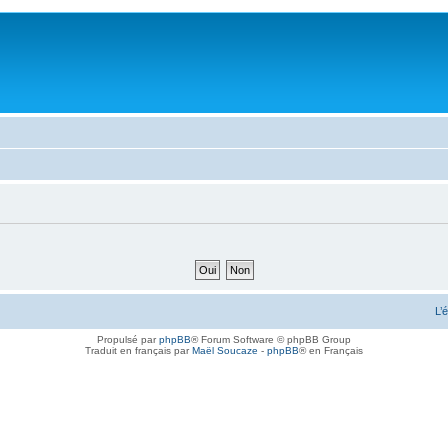
L’
Propulsé par
phpBB
® Forum Software © phpBB Group
Traduit en français par
Maël Soucaze
-
phpBB
® en Français