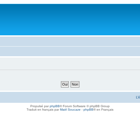
L’
Propulsé par
phpBB
® Forum Software © phpBB Group
Traduit en français par
Maël Soucaze
-
phpBB
® en Français