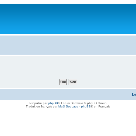
L’
Propulsé par
phpBB
® Forum Software © phpBB Group
Traduit en français par
Maël Soucaze
-
phpBB
® en Français