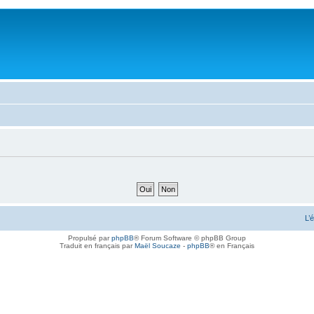
L’
Propulsé par
phpBB
® Forum Software © phpBB Group
Traduit en français par
Maël Soucaze
-
phpBB
® en Français