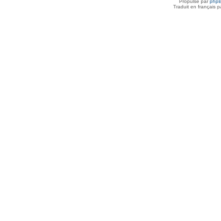
Propulsé par
php
Traduit en français 