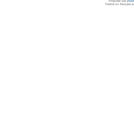
Propulsé par
php
Traduit en français 