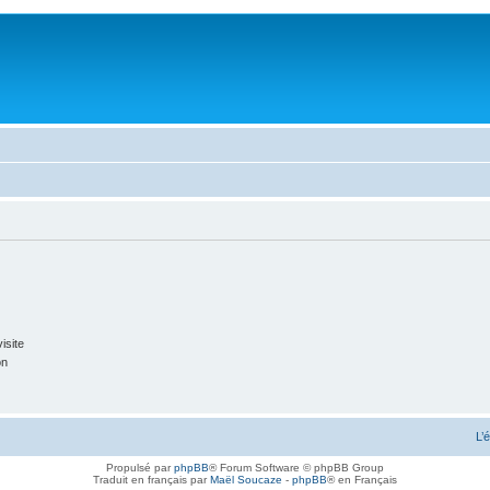
isite
on
L’
Propulsé par
phpBB
® Forum Software © phpBB Group
Traduit en français par
Maël Soucaze
-
phpBB
® en Français