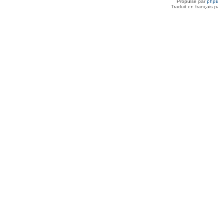
Propulsé par
php
Traduit en français 