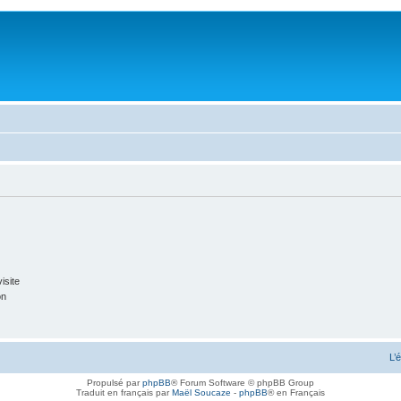
isite
on
L’
Propulsé par
phpBB
® Forum Software © phpBB Group
Traduit en français par
Maël Soucaze
-
phpBB
® en Français